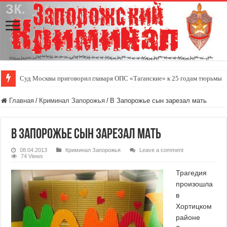
Суд Москвы приговорил главаря ОПС «Таганские» к 25 годам тюрьмы
Главная
/
Криминал Запорожья
/
В Запорожье сын зарезал мать
В Запорожье сын зарезал мать
08.04.2013
Криминал Запорожья
Leave a comment
74 Views
Трагедия
произошла
в
Хортицком
районе