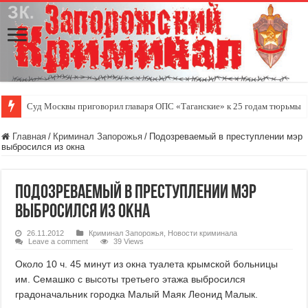
Суд Москвы приговорил главаря ОПС «Таганские» к 25 годам тюрьмы
Главная
/
Криминал Запорожья
/
Подозреваемый в преступлении мэр
выбросился из окна
Подозреваемый в преступлении мэр
выбросился из окна
26.11.2012
Криминал Запорожья
,
Новости криминала
Leave a comment
39 Views
Около 10 ч. 45 минут из окна туалета крымской больницы
им. Семашко с высоты третьего этажа выбросился
градоначальник городка Малый Маяк Леонид Малык.