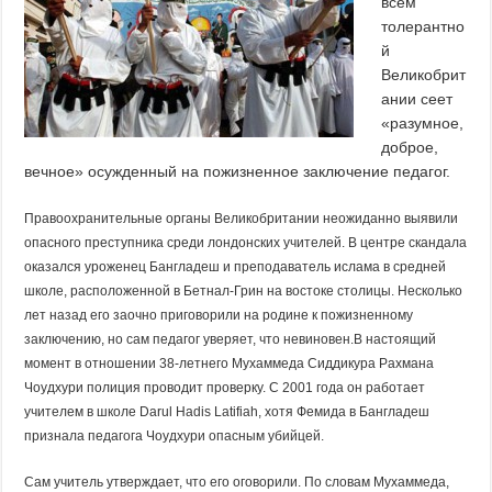
всем
толерантно
й
Великобрит
ании сеет
«разумное,
доброе,
вечное» осужденный на пожизненное заключение педагог.
Правоохранительные органы Великобритании неожиданно выявили
опасного преступника среди лондонских учителей. В центре скандала
оказался уроженец Бангладеш и преподаватель ислама в средней
школе, расположенной в Бетнал-Грин на востоке столицы. Несколько
лет назад его заочно приговорили на родине к пожизненному
заключению, но сам педагог уверяет, что невиновен.
В настоящий
момент в отношении 38-летнего Мухаммеда Сиддикура Рахмана
Чоудхури полиция проводит проверку. С 2001 года он работает
учителем в школе Darul Hadis Latifiah, хотя Фемида в Бангладеш
признала педагога Чоудхури опасным убийцей.
Сам учитель утверждает, что его оговорили. По словам Мухаммеда,