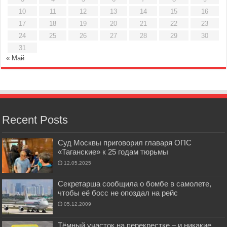
10
11
12
13
14
15
16
17
18
19
20
21
22
23
24
25
26
27
28
29
30
31
« Май
Recent Posts
Суд Москвы приговорил главаря ОПС
«Таганские» к 25 годам тюрьмы
12.05.2025
Секретарша сообщила о бомбе в самолете,
чтобы её босс не опоздал на рейс
05.12.2009
Тёмный участок на перекрестке – и никакие