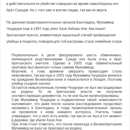
в действительности убийство совершил во время самообороны его
брат Серадж. Но с того уже и взятки гладки, так как он мертв.
По данным правоохранительных органов Бангладеш, Мухаммед
Чоудхури еще в 1997 году убил Хази Акбора Али. Как пишет
британская пресса, комментируя курьезный случай превращения
убийцы в педагога, поводом для той расправы стала семейная ссора.
Первоначально в деле фигурировало шесть обвиняемых,
являющихся родственниками. Среди них были отец и брат
британского учителя. Однако в 2005 году обвинительный
приговор был вынесен только самому Мухаммеду.
Впрочем, к тому времени свершить правосудие стало
невозможно, так как еще в 2001 году Мухаммед Чоудхури женился
на гражданке Великобритании и переселился в Лондон. Поэтому
убийцу осудили заочно.
Остается невыясненным, почему Чоудхури не был экстрадирован
на родину. То ли британские власти не получили
соответствующих документов, то ли они были проигнорированы.
Сам Мухаммед Чоудхури в подкрепление своей невиновности
напоминает, что даже после начала расследования продолжал
проживать в Бангладеш, и тогда правоохранительные органы
не проявляли к нему никакого интереса. Учитель также
утверждает, что у него есть алиби, так как он не был в тот момент
в деревне, где убили Хази Али.
При этом стоит отметить, что после переезда в Великобританию
Мухаммед ни разу не приезжал на родину.