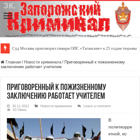
Суд Москвы приговорил главаря ОПС «Таганские» к 25 годам тюрьмы
Главная
/
Новости криминала
/
Приговоренный к пожизненному
заключению работает учителем
Приговоренный к пожизненному
заключению работает учителем
26.11.2012
Новости криминала
Leave a comment
63 Views
В
политкорре
ктной, ко