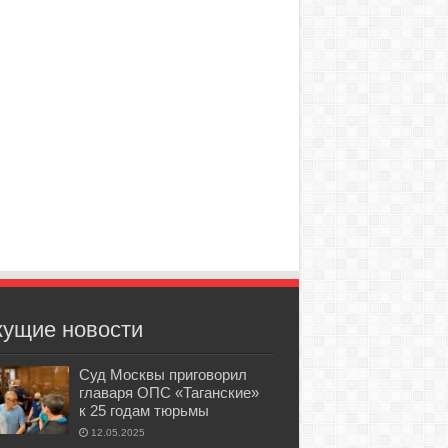
кущие новости
Суд Москвы приговорил
главаря ОПС «Таганские»
к 25 годам тюрьмы
12.05.2025