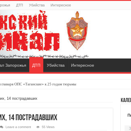
орожья
ДТП
Убийства
Интересное
ал Запорожья
ДТП
Убийства
Интересное
 главаря ОПС «Таганские» к 25 годам тюрьмы
их, 14 пострадавших
Кале
П
их, 14 пострадавших
Leave a comment
55 Views
3