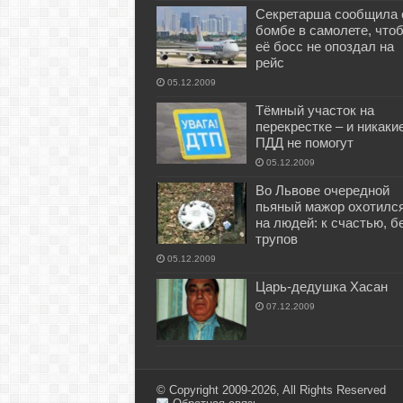
Секретарша сообщила 
бомбе в самолете, что
её босс не опоздал на
рейс
05.12.2009
Тёмный участок на
перекрестке – и никаки
ПДД не помогут
05.12.2009
Во Львове очередной
пьяный мажор охотилс
на людей: к счастью, б
трупов
05.12.2009
Царь-дедушка Хасан
07.12.2009
© Copyright 2009-2026, All Rights Reserved