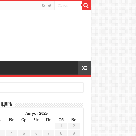
ндарь
Август 2026
н
Вт
Ср
Чт
Пт
Сб
Вс
1
2
4
5
6
7
8
9