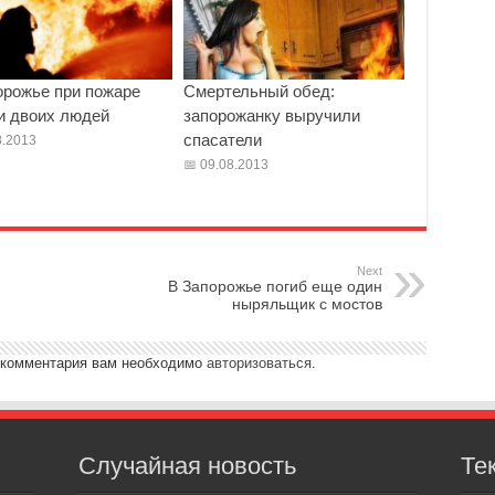
орожье при пожаре
Смертельный обед:
и двоих людей
запорожанку выручили
спасатели
.2013
09.08.2013
Next
В Запорожье погиб еще один
ныряльщик с мостов
 комментария вам необходимо
авторизоваться
.
Случайная новость
Те