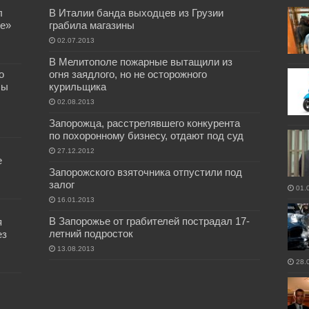
л
В Италии банда выходцев из Грузии
е»
грабила магазины
02.07.2013
В Мелитополе пожарные вытащили из
о
огня заядлого, но не осторожного
бы
курильщика
02.08.2013
Запорожца, расстрелявшего конкурента
по похоронному бизнесу, отдают под суд
27.12.2012
е
Запорожского взяточника отпустили под
залог
01.
16.01.2013
В Запорожье от грабителей пострадал 17-
я
летний подросток
ез
13.08.2013
28.