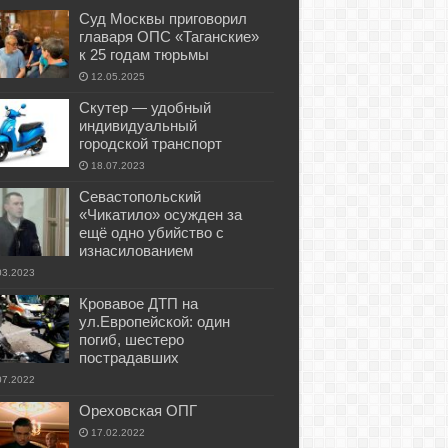
Суд Москвы приговорил
главаря ОПС «Таганские»
к 25 годам тюрьмы
12.05.2025
Скутер — удобный
индивидуальный
городской транспорт
18.07.2023
Севастопольский
«Чикатило» осужден за
ещё одно убийство с
изнасилованием
03.2023
Кровавое ДТП на
ул.Европейской: один
погиб, шестеро
пострадавших
07.2022
Ореховская ОПГ
17.02.2022