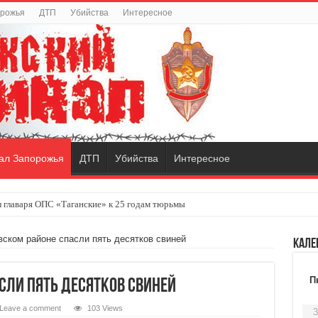
орожья
ДТП
Убийства
Интересное
ал Запорожья
ДТП
Убийства
Интересное
 главаря ОПС «Таганские» к 25 годам тюрьмы
вском районе спасли пять десятков свиней
Кале
П
сли пять десятков свиней
Leave a comment
103 Views
3