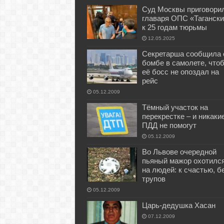
Суд Москвы приговори
главаря ОПС «Тагански
к 25 годам тюрьмы
12.05.2025
Секретарша сообщила 
бомбе в самолете, что
её босс не опоздал на
рейс
05.12.2009
Тёмный участок на
перекрестке – и никаки
ПДД не помогут
05.12.2009
Во Львове очередной
пьяный мажор охотилс
на людей: к счастью, б
трупов
05.12.2009
Царь-дедушка Хасан
07.12.2009