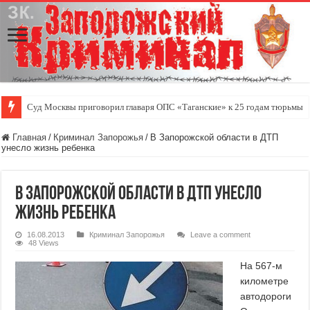
Суд Москвы приговорил главаря ОПС «Таганские» к 25 годам тюрьмы
Скутер — удобный индивидуальный городской транспорт
Главная
/
Криминал Запорожья
/
В Запорожской области в ДТП
унесло жизнь ребенка
В Запорожской области в ДТП унесло
жизнь ребенка
16.08.2013
Криминал Запорожья
Leave a comment
48 Views
На 567-м
километре
автодороги