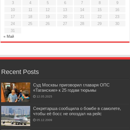
3
4
5
6
7
8
9
10
11
12
13
14
15
16
17
18
19
20
21
22
23
24
25
26
27
28
29
30
31
« Май
Recent Posts
Суд Москвы приговорил главаря ОПС
«Таганские» к 25 годам тюрьмы
12.05.2025
Секретарша сообщила о бомбе в самолете,
чтобы её босс не опоздал на рейс
05.12.2009