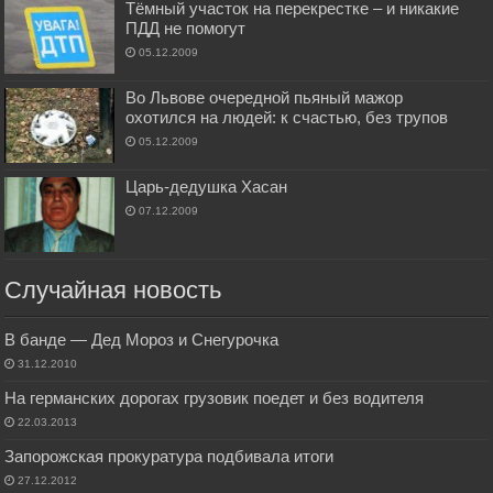
Тёмный участок на перекрестке – и никакие
ПДД не помогут
05.12.2009
Во Львове очередной пьяный мажор
охотился на людей: к счастью, без трупов
05.12.2009
Царь-дедушка Хасан
07.12.2009
Случайная новость
В банде — Дед Мороз и Снегурочка
31.12.2010
На германских дорогах грузовик поедет и без водителя
22.03.2013
Запорожская прокуратура подбивала итоги
27.12.2012