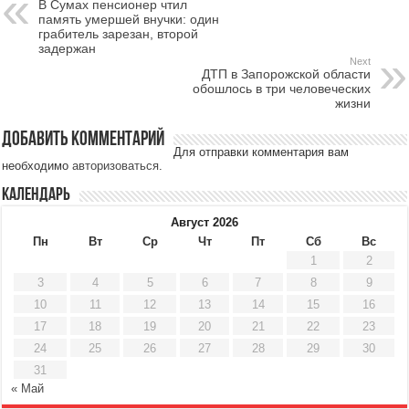
В Сумах пенсионер чтил
память умершей внучки: один
грабитель зарезан, второй
задержан
Next
ДТП в Запорожской области
обошлось в три человеческих
жизни
Добавить комментарий
Для отправки комментария вам
необходимо
авторизоваться
.
Календарь
Август 2026
Пн
Вт
Ср
Чт
Пт
Сб
Вс
1
2
3
4
5
6
7
8
9
10
11
12
13
14
15
16
17
18
19
20
21
22
23
24
25
26
27
28
29
30
31
« Май