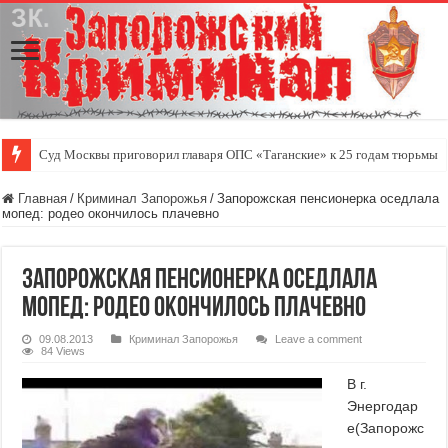
Суд Москвы приговорил главаря ОПС «Таганские» к 25 годам тюрьмы
Главная
/
Криминал Запорожья
/
Запорожская пенсионерка оседлала
мопед: родео окончилось плачевно
Запорожская пенсионерка оседлала
мопед: родео окончилось плачевно
09.08.2013
Криминал Запорожья
Leave a comment
84 Views
В г.
Энергодар
е(Запорожс