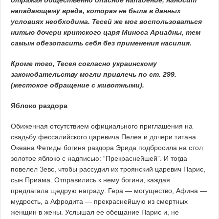
отражая общественно опасное нападение, наносит
нападающему вреда, которая не была в данных
условиях необходима. Тесей же мог воспользоваться
нитью дочери критского царя Миноса Ариадны, тем
самым обезопасить себя без применения насилия.
Кроме того, Тесея согласно украинскому
законодательству могли привлечь по ст. 299.
(жестокое обращение с животными).
Яблоко раздора
Обиженная отсутствием официального приглашения на
свадьбу фессалийского царевича Пелея и дочери титана
Океана Фетиды богиня раздора Эрида подбросила на стол
золотое яблоко с надписью: “Прекраснейшей”. И тогда
повелел Зевс, чтобы рассудил их троянский царевич Парис,
сын Приама. Отправились к нему богини, каждая
предлагала щедрую награду: Гера — могущество, Афина —
мудрость, а Афродита — прекраснейшую из смертных
женщин в жены. Услышал ее обещание Парис и, не