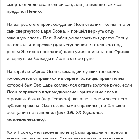
смерть от человека в одной сандали , а именно так Ясон
предстал Пелию.
На вопрос о его происхождении Ясон ответил Пелию, что он
сын свергнутого царя Эсона, и пришёл вернуть отцу
законную власть. Пелий обещал возвратить царство Эсону,
но сказал, что прежде (для искупления тяготевшего над
родом Эолидов проклятия) надо умилостивить тень Фрикса
и вернуть из Колхиды в Иолк золотое руно.
На корабле «Арго» Ясон с командой лучших греческих
головорезов отправился на берега Колхиды, правителем
которой был Ээт. Царь согласился отдать золотое руно, если
Ясон запряжет в плуг медноногих изрыгающих пламя
огромных быков (дар Гефеста), вспашет поле и засеет его
зубами дракона. Язон с задачами справился, но Ээт свои
обещания не выполнил
(ст. 190 УК Украины,
мошенничество).
Хотя Ясон сумел засеять поле зубами дракона и перебить