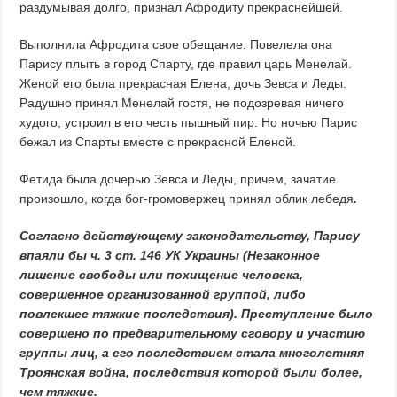
раздумывая долго, признал Афродиту прекраснейшей.
Выполнила Афродита свое обещание. Повелела она
Парису плыть в город Спарту, где правил царь Менелай.
Женой его была прекрасная Елена, дочь Зевса и Леды.
Радушно принял Менелай гостя, не подозревая ничего
худого, устроил в его честь пышный пир. Но ночью Парис
бежал из Спарты вместе с прекрасной Еленой.
Фетида была дочерью Зевса и Леды, причем, зачатие
произошло, когда бог-громовержец принял облик лебедя
.
Согласно действующему законодательству, Парису
впаяли бы ч. 3 ст. 146 УК Украины (Незаконное
лишение свободы или похищение человека,
совершенное организованной группой, либо
повлекшее тяжкие последствия). Преступление было
совершено по предварительному сговору и участию
группы лиц, а его последствием стала многолетняя
Троянская война, последствия которой были более,
чем тяжкие.