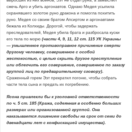
выросших из них воинов, Ээт не отдал руна, а замыслил
сжечь Арго и убить аргонавтов. Однако Медея усыпила
охранявшего золотое руно дракона и помогла похитить
руно. Медея со своим братом Апсиртом и аргонавтами
бежала из Колхиды. Дорогой, чтобы задержать
преследователей, Медея убила брата и разбросала куски
его тела по морю
(части 4, 9, 11, 12 ст. 115 УК Украины
— умышленное противоправное причинение смерти
другому человеку, совершенное с особой
жестокостью, с целью скрыть другое преступление
или облегчить его совершение, совершенное по заказу
группой лиц по предварительному сговору).
Сраженный горем Ээт прекратил погоню, чтобы собрать
части тела сына и предать их погребению.
Ясона привлекли бы к уголовной ответственности
по ч. 5 ст. 185 (Кража, содеянная в особенно больших
размерах или организованной группой. Она
наказывается лишением свободы на срок от семи до
двенадцати лет с конфискацией имущества).