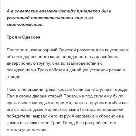
А в советские времена Фетиду привлекли бы к
уголовной ответственности еще и за
скотоложество.
Троя и Одессея
После того, как коварный Одиссей
разместил во внутреннем
объеме деревянного коня, переданного в дар ахейцам,
диверсионную группу, она во взаимодействии с
осаждающими Трою войсками данайцев устроили резню в
городе.
Никого не щадили греки, кровью были залиты улицы города.
Пал в своем дворце старый Приам, не под силу ему было
сражаться с молодыми героями, один за другим погибли все
его сыновья; даже маленького сына Гектора не пощадили
победители: вырвали его из рук Андромахи и сбросили на
камни с высоких стен Трои. Город был разграблен, его
жители уничтожены.