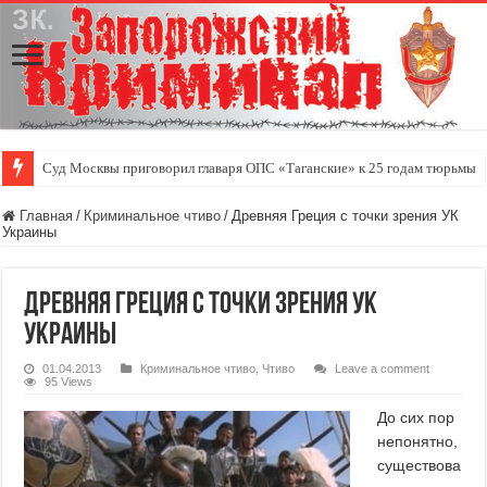
Суд Москвы приговорил главаря ОПС «Таганские» к 25 годам тюрьмы
Скутер — удобный индивидуальный городской транспорт
Главная
/
Криминальное чтиво
/
Древняя Греция с точки зрения УК
Украины
Древняя Греция с точки зрения УК
Украины
01.04.2013
Криминальное чтиво
,
Чтиво
Leave a comment
95 Views
До сих пор
непонятно,
существова