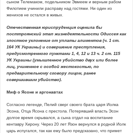
сыном Телемаком, подельником Эвмеем и верным рабом
Филотием учинили расправу над гостями. Ни один из
женихов не остался в живых.
Отечественная юриспруденция оценила бы
посттроянский этап жизнедеятельности Одиссея как
злостное уклонение от уплаты алиментов (ч. 1 ст.
164 УК Украины) и совершение преступления,
предусмотренного пунктами 1, 4, 12 и 13 ч. 2 ст. 115
УК Украины (умышленное убийство двух или более
лиц, учиненное с особой жестокостью, по
предварительному сговору лицом, ранее
совершившим убийство).
Миф о Ясоне и аргонавтах
Согласно легенде, Пелий сверг своего брата царя Иолка
Эсона, Отца Ясона с престола. Потерявший власть Эсон
долгое время скрывался, а сына отдал на воспитание
кентавру Хирону. Через 20 лет Язон вернулся в родной Иолк
царь испугался, так как ему было предсказано, что примет