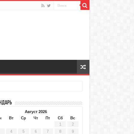
ндарь
Август 2026
н
Вт
Ср
Чт
Пт
Сб
Вс
1
2
4
5
6
7
8
9