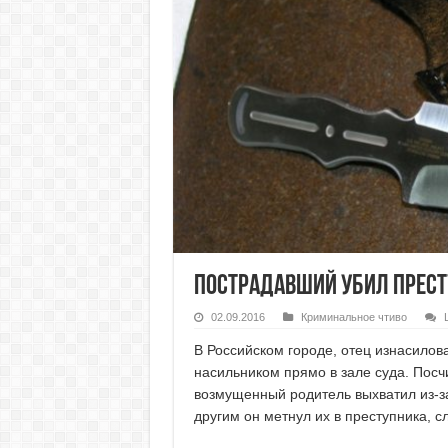
Пострадавший убил прест
02.09.2016
Криминальное чтиво
В Российском городе, отец изнасилов
насильником прямо в зале суда. Пос
возмущенный родитель выхватил из-з
другим он метнул их в преступника, с