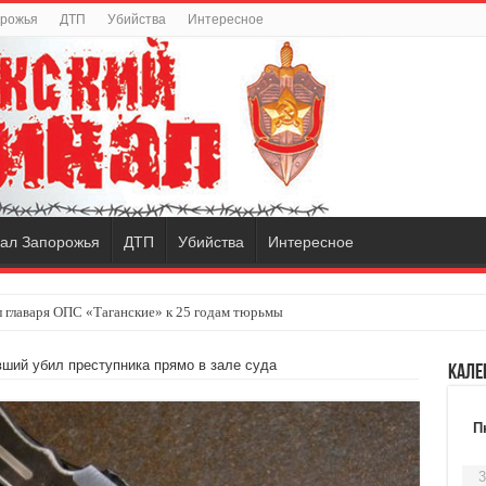
орожья
ДТП
Убийства
Интересное
ал Запорожья
ДТП
Убийства
Интересное
 главаря ОПС «Таганские» к 25 годам тюрьмы
ший убил преступника прямо в зале суда
Кале
П
3