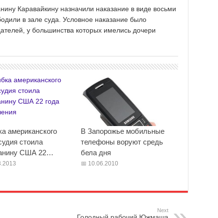
анину Каравайкину назначили наказание в виде восьми
одили в зале суда. Условное наказание было
телей, у большинства которых имелись дочери
а американского
В Запорожье мобильные
судия стоила
телефоны воруют средь
анину США 22…
бела дня
.2013
10.06.2010
Next
Голодный рабочий Южмаша