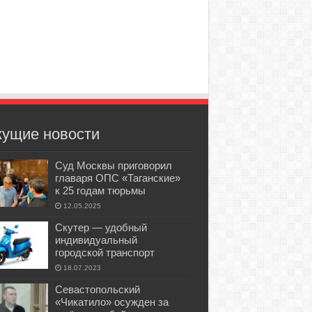
кущие новости
Суд Москвы приговорил
главаря ОПС «Таганские»
к 25 годам тюрьмы
12.05.2025
Скутер — удобный
индивидуальный
городской транспорт
18.07.2023
Севастопольский
«Чикатило» осужден за