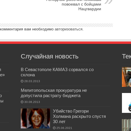
повоевал с бойцами
Нацгвардии
 комментария вам необходимо
авторизоваться
.
Случайная новость
Те
л
В Севастополе КАМАЗ сорвался со
е»
склона
28.03.2013
Мелитопольская прокуратура не
о
допустила растрату бюджета
бы
30.08.2013
Убийство Грегори
Холмана раскрыто спустя
30 лет
25.06.2021