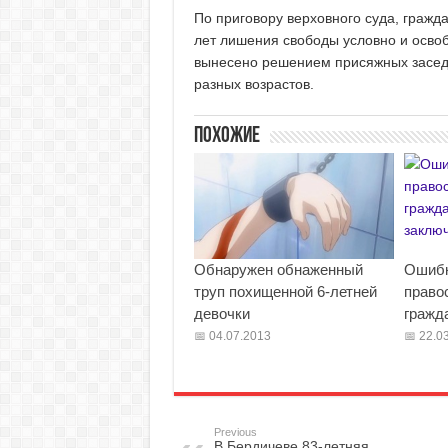
По приговору верховного суда, гражд
лет лишения свободы условно и освоб
вынесено решением присяжных заседа
разных возрастов.
Похожие
Обнаружен обнаженный
Ошибк
труп похищенной 6-летней
право
девочки
гражд
04.07.2013
22.03
Previous
В Бердичеве 83-летняя