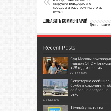
старушка повздорила с
соседом и расстреляла его из
ружья
Добавить комментарий
Для отправки
Recent Posts
Суд Москвы приговори
главаря ОПС «Тагански
к 25 годам тюрьмы
12.05.2025
Секретарша сообщила 
бомбе в самолете, что
её босс не опоздал на
рейс
05.12.2009
Тёмный участок на