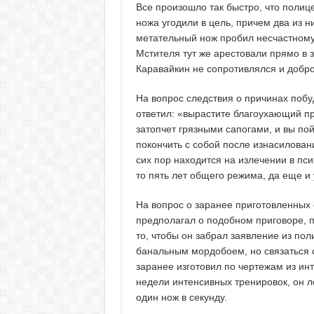
Все произошло так быстро, что полице
ножа угодили в цель, причем два из н
метательный нож пробил несчастному
Мстителя тут же арестовали прямо в
Каравайкин не сопротивлялся и добр
На вопрос следствия о причинах побу
ответил: «вырастите благоухающий пре
затопчет грязными сапогами, и вы по
покончить с собой после изнасиловани
сих пор находится на излечении в пси
то пять лет общего режима, да еще и 
На вопрос о заранее приготовленных 
предполагал о подобном приговоре, по
то, чтобы он забрал заявление из пол
банальным мордобоем, но связаться 
заранее изготовил по чертежам из ин
недели интенсивных тренировок, он л
один нож в секунду.