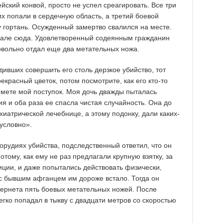
йский конвой, просто не успел среагировать. Все три
их попали в сердечную область, а третий боевой
 гортань. Осужденный замертво свалился на месте.
 зале сюда. Удовлетворенный содеянным гражданин
овольно отдал еще два метательных ножа.
дивших совершить его столь дерзкое убийство, тот
красный цветок, потом посмотрите, как его кто-то
ймете мой поступок. Моя дочь дважды пыталась
я и оба раза ее спасла чистая случайность. Она до
хиатрической лечебнице, а этому подонку, дали каких-
условно».
орудиях убийства, подследственный ответил, что он
тому, как ему не раз предлагали крупную взятку, за
иции, и даже попытались действовать физически,
с бывшим афганцем им дороже встало. Тогда он
тернета пять боевых метательных ножей. После
егко попадал в тыкву с двадцати метров со скоростью