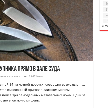
1
1
2
3
« М
упника прямо в зале суда
Leave a comment
1,997 Views
анной 14-ти летней девочки, совершил возмездие над
читав вынесенный приговор слишком мягким,
а пояса три самодельных метательных ножа. Один за
ловно в какую-то мишень.