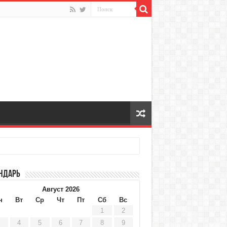
ндарь
Август 2026
н
Вт
Ср
Чт
Пт
Сб
Вс
1
2
4
5
6
7
8
9