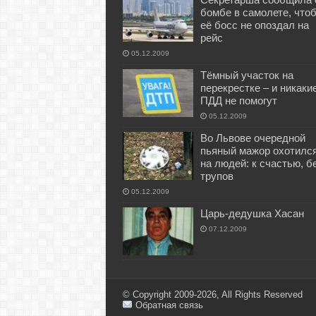
бомбе в самолете, что
её босс не опоздал на
рейс
05.12.2009
Тёмный участок на
перекрестке – и никаки
ПДД не помогут
05.12.2009
Во Львове очередной
пьяный мажор охотилс
на людей: к счастью, б
трупов
05.12.2009
Царь-дедушка Хасан
07.12.2009
© Copyright 2009-2026, All Rights Reserved
Обратная связь