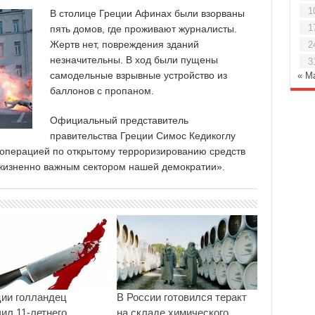
1
В столице Греции Афинах были взорваны
1
пять домов, где проживают журналисты.
Жертв нет, повреждения зданий
2
незначительны. В ход были пущены
3
самодельные взрывные устройство из
« М
баллонов с пропаном.
Официальный представитель
правительства Греции Симос Кедикоглу
«операцией по открытому терроризированию средств
изненно важным сектором нашей демократии».
ции голландец
В России готовился теракт
ил 11-летнего
на складе химического