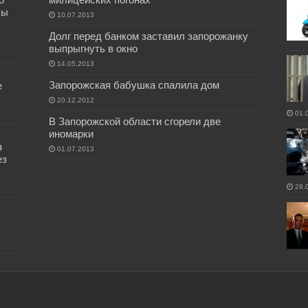
бы
10.07.2013
Долг перед банком заставил запорожанку
выпрыгнуть в окно
14.05.2013
Запорожская бабушка спалила дом
е
20.12.2012
01.
В Запорожской области сгорели две
иномарки
я
01.07.2013
ез
28.