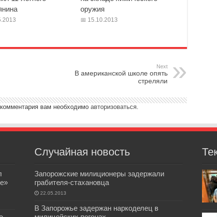
янина
оружия
.2013
15.10.2013
Next
В американской школе опять
стреляли
 комментария вам необходимо
авторизоваться
.
Случайная новость
Те
л
Запорожские милиционеры задержали
е»
грабителя-стахановца
22.05.2013
В Запорожье задержан наркоделец в
о
милицейских погонах