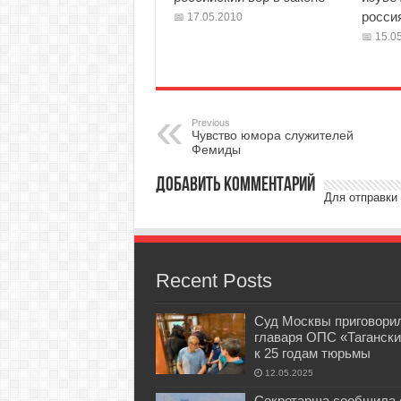
росси
17.05.2010
15.05
Previous
Чувство юмора служителей
Фемиды
Добавить комментарий
Для отправки
Recent Posts
Суд Москвы приговори
главаря ОПС «Тагански
к 25 годам тюрьмы
12.05.2025
Секретарша сообщила 