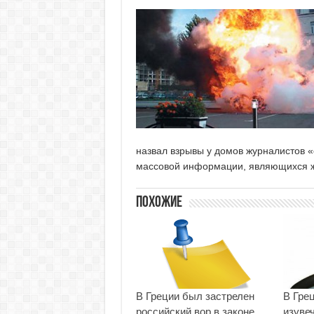
назвал взрывы у домов журналистов 
массовой информации, являющихся ж
Похожие
В Греции был застрелен
В Гре
российский вор в законе
изувеч