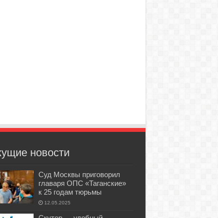
кущие новости
Суд Москвы приговорил
главаря ОПС «Таганские»
к 25 годам тюрьмы
12.05.2025
Скутер — удобный