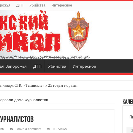
орожья
ДТП
Убийства
Интересное
ал Запорожья
ДТП
Убийства
Интересное
 главаря ОПС «Таганские» к 25 годам тюрьмы
зорвали дома журналистов
Кале
П
журналистов
изм
Leave a comment
112 Views
3