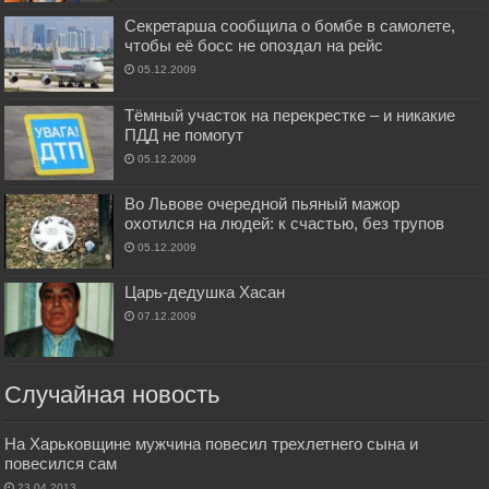
Секретарша сообщила о бомбе в самолете,
чтобы её босс не опоздал на рейс
05.12.2009
Тёмный участок на перекрестке – и никакие
ПДД не помогут
05.12.2009
Во Львове очередной пьяный мажор
охотился на людей: к счастью, без трупов
05.12.2009
Царь-дедушка Хасан
07.12.2009
Случайная новость
На Харьковщине мужчина повесил трехлетнего сына и
повесился сам
23.04.2013