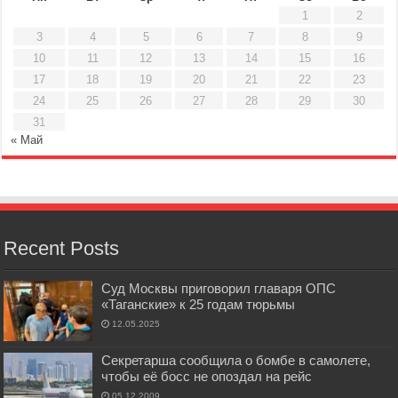
1
2
3
4
5
6
7
8
9
10
11
12
13
14
15
16
17
18
19
20
21
22
23
24
25
26
27
28
29
30
31
« Май
Recent Posts
Суд Москвы приговорил главаря ОПС
«Таганские» к 25 годам тюрьмы
12.05.2025
Секретарша сообщила о бомбе в самолете,
чтобы её босс не опоздал на рейс
05.12.2009