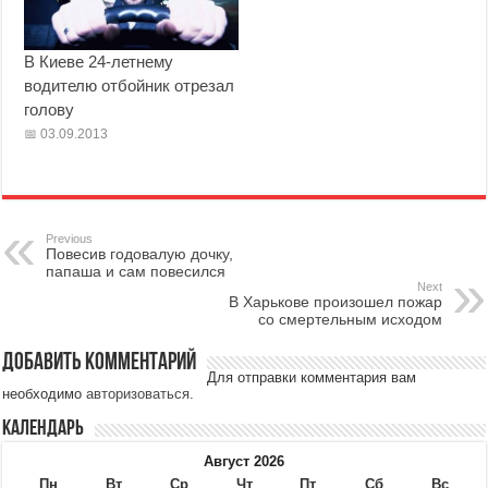
В Киеве 24-летнему
водителю отбойник отрезал
голову
03.09.2013
Previous
Повесив годовалую дочку,
папаша и сам повесился
Next
В Харькове произошел пожар
со смертельным исходом
Добавить комментарий
Для отправки комментария вам
необходимо
авторизоваться
.
Календарь
Август 2026
Пн
Вт
Ср
Чт
Пт
Сб
Вс