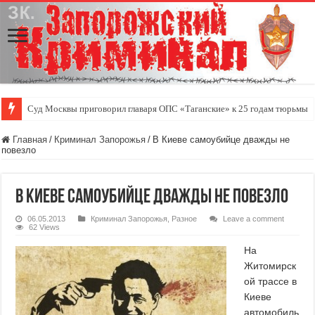
Суд Москвы приговорил главаря ОПС «Таганские» к 25 годам тюрьмы
Главная
/
Криминал Запорожья
/
В Киеве самоубийце дважды не
повезло
В Киеве самоубийце дважды не повезло
06.05.2013
Криминал Запорожья
,
Разное
Leave a comment
62 Views
На
Житомирск
ой трассе в
Киеве
автомобиль