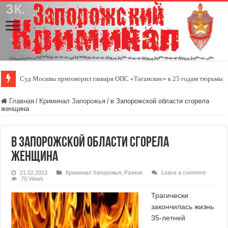
Суд Москвы приговорил главаря ОПС «Таганские» к 25 годам тюрьмы
Главная
/
Криминал Запорожья
/
в Запорожской области сгорела
женщина
в Запорожской области сгорела
женщина
21.02.2013
Криминал Запорожья
,
Разное
Leave a comment
70 Views
Трагически
закончилась жизнь
35-летней