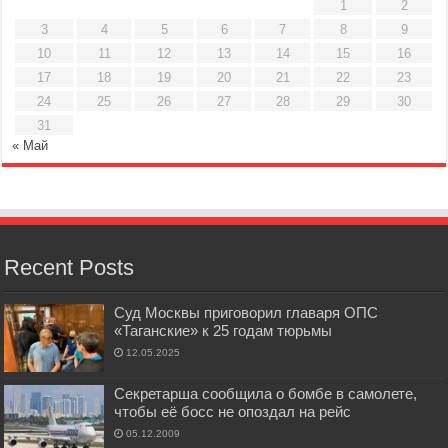
1
2
3
4
5
6
7
8
9
10
11
12
13
14
15
16
17
18
19
20
21
22
23
24
25
26
27
28
29
30
31
« Май
Recent Posts
Суд Москвы приговорил главаря ОПС
«Таганские» к 25 годам тюрьмы
12.05.2025
Секретарша сообщила о бомбе в самолете,
чтобы её босс не опоздал на рейс
05.12.2009