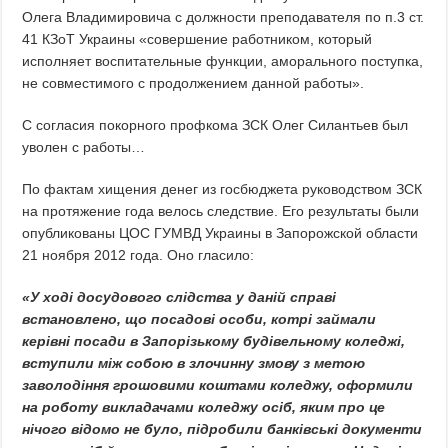
Олега Владимировича с должности преподавателя по п.3 ст.
41 КЗоТ Украины «совершение работником, который
исполняет воспитательные функции, аморального поступка,
не совместимого с продолжением данной работы».
С согласия покорного профкома ЗСК Олег Силантьев был
уволен с работы…
По фактам хищения денег из госбюджета руководством ЗСК
на протяжение года велось следствие. Его результаты были
опубликованы ЦОС ГУМВД Украины в Запорожской области
21 ноября 2012 года. Оно гласило:
«У ході досудового слідства у даній справі
встановлено, що посадові особи, котрі займали
керівні посади в Запорізькому будівельному коледжі,
вступили між собою в злочинну змову з метою
заволодіння грошовими коштами коледжу, оформили
на роботу викладачами коледжу осіб, яким про це
нічого відомо не було, підробили банківські документи