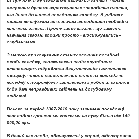
на цих осіб й привласнили банківські картки. Надалі
«мертвим душам» нараховувалася заробітна платня,
яка йшла до кишені посадовцям коледжу. В учбових
планах неіснуючим викладачам відводилася необхідна
кількість занять. Проте зайве казати, що замість
навчання згадані години просто «відсиджувались»
студентами.
З метою приховування скоєних злочинів посадові
особи коледжу, зловживаючи своїм службовим
становищем, підробляли документацію навчального
процесу, чинили психологічний вплив на викладачів
коледжу і, погрожуючи звільненням з роботи, схиляли
їх до дачі неправдивих свідчень на досудовому
слідстві.
Всього за період 2007-2010 року зазначені посадовці
заволоділи грошовими коштами на суму більш ніж 140
000,00 грн.
В даний час особи, обвинувачені у справі, відсторонені