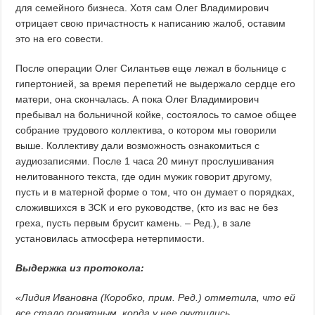
для семейного бизнеса. Хотя сам Олег Владимирович
отрицает свою причастность к написанию жалоб, оставим
это на его совести.
После операции Олег Силантьев еще лежал в больнице с
гипертонией, за время перепетий не выдержало сердце его
матери, она скончалась. А пока Олег Владимирович
пребывал на больничной койке, состоялось то самое общее
собрание трудового коллектива, о котором мы говорили
выше. Коллективу дали возможность ознакомиться с
аудиозаписями. После 1 часа 20 минут прослушивания
нелитованного текста, где один мужик говорит другому,
пусть и в матерной форме о том, что он думает о порядках,
сложившихся в ЗСК и его руководстве, (кто из вас не без
греха, пусть первым брусит камень. – Ред.), в зале
установилась атмосфера нетерпимости.
Выдержка из протокола:
«Лидия Ивановна (Коробко, прим. Ред.) отметила, что ей
все стало понятным, корда у нее очутились