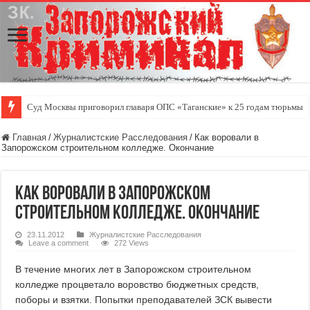
Суд Москвы приговорил главаря ОПС «Таганские» к 25 годам тюрьмы
Скутер — удобный индивидуальный городской транспорт
Главная
/
Журналистские Расследования
/
Как воровали в
Запорожском строительном колледже. Окончание
Как воровали в Запорожском
строительном колледже. Окончание
23.11.2012
Журналистские Расследования
Leave a comment
272 Views
В течение многих лет в Запорожском строительном
колледже процветало воровство бюджетных средств,
поборы и взятки. Попытки преподавателей ЗСК вывести