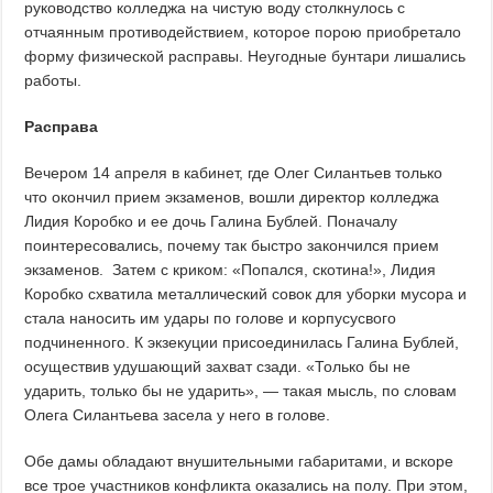
руководство колледжа на чистую воду столкнулось с
отчаянным противодействием, которое порою приобретало
форму физической расправы. Неугодные бунтари лишались
работы.
Расправа
Вечером 14 апреля в кабинет, где Олег Силантьев только
что окончил прием экзаменов, вошли директор колледжа
Лидия Коробко и ее дочь Галина Бублей. Поначалу
поинтересовались, почему так быстро закончился прием
экзаменов. Затем с криком: «Попался, скотина!», Лидия
Коробко схватила металлический совок для уборки мусора и
стала наносить им удары по голове и корпусусвого
подчиненного. К экзекуции присоединилась Галина Бублей,
осуществив удушающий захват сзади. «Только бы не
ударить, только бы не ударить», — такая мысль, по словам
Олега Силантьева засела у него в голове.
Обе дамы обладают внушительными габаритами, и вскоре
все трое участников конфликта оказались на полу. При этом,