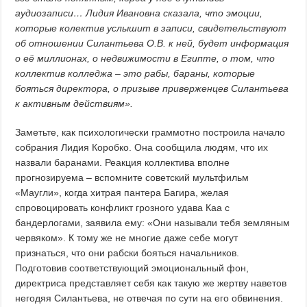
аудиозаписи… Лидия Ивановна сказала, что эмоции,
которые колектив услышит в записи, свидетельствуют
об отношении Силантьева О.В. к ней, будет информация
о её миллионах, о недвижимости в Египте, о том, что
коллектив колледжа – это рабы, бараны, которые
бояться директора, о призыве приверженцев Силантьева
к активным действиям».
Заметьте, как психологически граммотно построила начало
собрания Лидия Коробко. Она сообщила людям, что их
назвали баранами. Реакция коллектива вполне
прогнозируема – вспомните советский мультфильм
«Маугли», когда хитрая пантера Багира, желая
спровоцировать конфликт грозного удава Каа с
бандерлогами, заявила ему: «Они называли тебя земляным
червяком». К тому же не многие даже себе могут
признаться, что они рабски бояться начальников.
Подготовив соответствующий эмоциональный фон,
директриса представляет себя как такую же жертву наветов
негодяя Силантьева, не отвечая по сути на его обвинения.