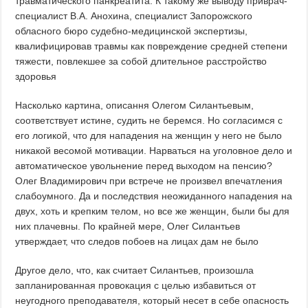
травматического панкреатита. К такому же выводу приврач-
специалист В.А. Анохина, специалист Запорожского
обласного бюро судебно-медицинской экспертизы,
квалифицировав травмы как повреждение средней степени
тяжести, повлекшее за собой длительное расстройство
здоровья
Насколько картина, описання Олегом Силантьевым,
соответствует истине, судить не беремся. Но согласимся с
его логикой, что для нападения на женщин у него не было
никакой весомой мотивации. Нарваться на уголовное дело и
автоматическое увольнение перед выходом на пенсию?
Олег Владимирович при встрече не произвел впечатления
слабоумного. Да и последствия неожиданного нападения на
двух, хоть и крепким телом, но все же женщин, были бы для
них плачевны. По крайней мере, Олег Силантьев
утверждает, что следов побоев на лицах дам не было
Другое дело, что, как считает Силантьев, произошла
запланированная провокация с целью избавиться от
неугодного преподавателя, который несет в себе опасность