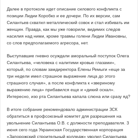
Далее в протоколе идет описание силового конфликта с
позиции Лидии Коробко и ее дочери. По их версии, сам
Силантьев схватил металлический совок и стал избивать им
женщин. Правда, как мы уже говорили, видимих следов
насилия над ними, кроме травмы голени Лидии Ивановны,
со слов предполагаемого агресора, нет.
Выступавшие гневно осуждали аморальный поступок Олега
Силантьева, «человека с налитими кровью глазами»,
который, по словам замдиректора Елены Ремыги «еще за
три недели имел страшное выражение лица до этого
страшного случая», а после конфликта к «звериному
выражению лица» прибавился еще и «дикий оскал».
Интересно, изо рта Силантьева капала слюна или сразу яд?
В итоге собрание рекомендовало администрации ЗСК
обратиться в профсоюзный комитет для разрешения на
увольнение Силантьева О.В. с должности преподавателя. 3
июня сего года Украинская Государственная корпорация
«Запорожский строительный колледж» уволил Силантьева