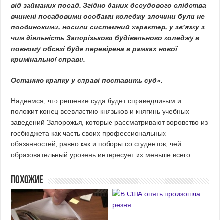
від займаних посад. Згідно даних досудового слідства
вчинені посадовими особами коледжу злочини були не
поодинокими, носили системний характер, у зв’язку з
чим діяльність Запорізького будівельного коледжу в
повному обсязі буде перевірена в рамках нової
кримінальної справи.
Останню крапку у справі поставить суд».
Надеемся, что решение суда будет справедливым и
положит конец всевластию князьков и княгинь учебных
заведений Запорожья, которые рассматривают воровство из
госбюджета как часть своих профессиональных
обязанностей, равно как и поборы со студентов, чей
образовательный уровень интересует их меньше всего.
Похожие