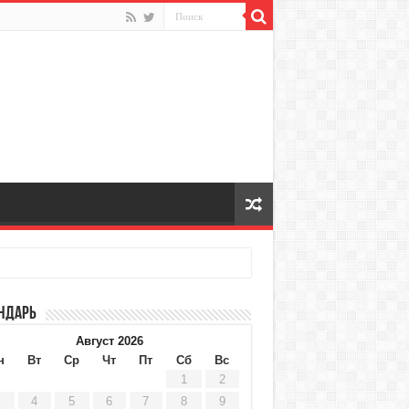
ндарь
Август 2026
н
Вт
Ср
Чт
Пт
Сб
Вс
1
2
4
5
6
7
8
9