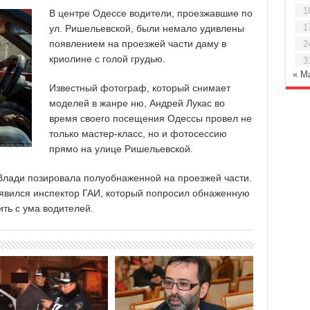
1
В центре Одессе водители, проезжавшие по
1
ул. Ришельевской, были немало удивлены
появлением на проезжей части даму в
2
криолине с голой грудью.
3
« М
Известный фотограф, который снимает
моделей в жанре ню, Андрей Лукас во
время своего посещения Одессы провел не
только мастер-класс, но и фотосессию
прямо на улице Ришельевской.
Влади позировала полуобнаженной на проезжей части.
оявился инспектор ГАИ, который попросил обнаженную
ть с ума водителей.