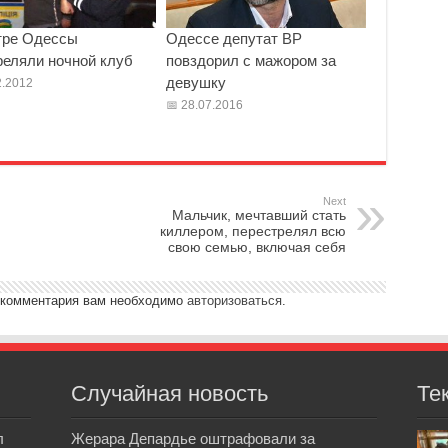
тре Одессы
Одессе депутат ВР
реляли ночной клуб
повздорил с мажором за
девушку
.2012
28.07.2016
Next
Мальчик, мечтавший стать
киллером, перестрелял всю
свою семью, включая себя
 комментария вам необходимо
авторизоваться
.
Случайная новость
Те
л
Жерара Депардье оштрафовали за