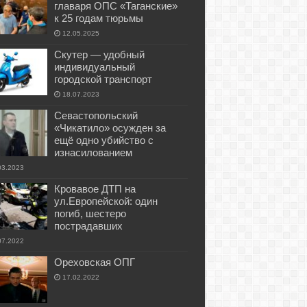
главаря ОПС «Таганские»
к 25 годам тюрьмы
12.05.2025
Скутер — удобный
индивидуальный
городской транспорт
18.07.2023
Севастопольский
«Чикатило» осужден за
ещё одно убийство с
изнасилованием
03.2023
Кровавое ДТП на
ул.Европейской: один
погиб, шестеро
пострадавших
07.2022
Ореховская ОПГ
17.02.2022