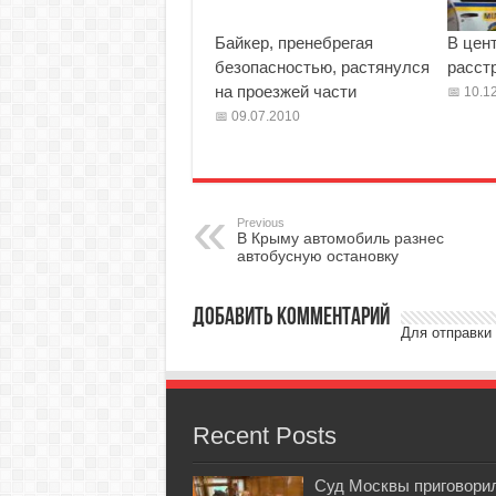
Байкер, пренебрегая
В цен
безопасностью, растянулся
расст
на проезжей части
10.12
09.07.2010
Previous
В Крыму автомобиль разнес
автобусную остановку
Добавить комментарий
Для отправки
Recent Posts
Суд Москвы приговори