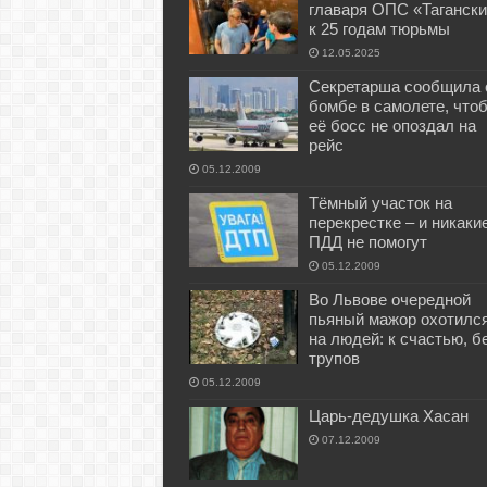
главаря ОПС «Тагански
к 25 годам тюрьмы
12.05.2025
Секретарша сообщила 
бомбе в самолете, что
её босс не опоздал на
рейс
05.12.2009
Тёмный участок на
перекрестке – и никаки
ПДД не помогут
05.12.2009
Во Львове очередной
пьяный мажор охотилс
на людей: к счастью, б
трупов
05.12.2009
Царь-дедушка Хасан
07.12.2009