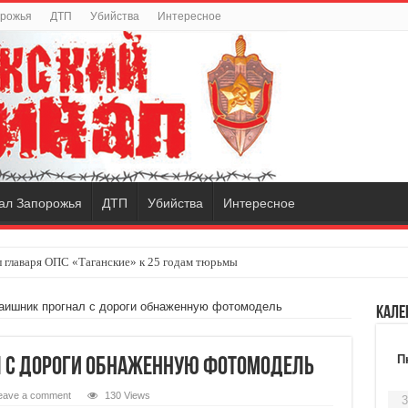
орожья
ДТП
Убийства
Интересное
ал Запорожья
ДТП
Убийства
Интересное
 главаря ОПС «Таганские» к 25 годам тюрьмы
аишник прогнал с дороги обнаженную фотомодель
Кале
П
л с дороги обнаженную фотомодель
eave a comment
130 Views
3