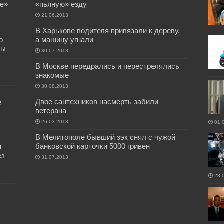
е»
«пьяную» езду
21.06.2013
В Харькове водителя привязали к дереву,
о
а машину угнали
бы
30.07.2013
В Москве передрались и перестрелялись
знакомые
30.08.2013
Двое сантехников насмерть забили
е
ветерана
26.03.2013
01.
В Мелитополе бывший зэк снял с чужой
банковской карточки 5000 гривен
я
ез
31.07.2013
28.