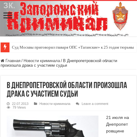
Суд Москвы приговорил главаря ОПС «Таганские» к 25 годам тюрьмы
Главная
/
Новости криминала
/
В Днепропетровской области
произошла драка с участием судьи
В Днепропетровской области произошла
драка с участием судьи
22.07.2013
Новости криминала
Leave a comment
79 Views
21 июля на
Днепропет
ровщине