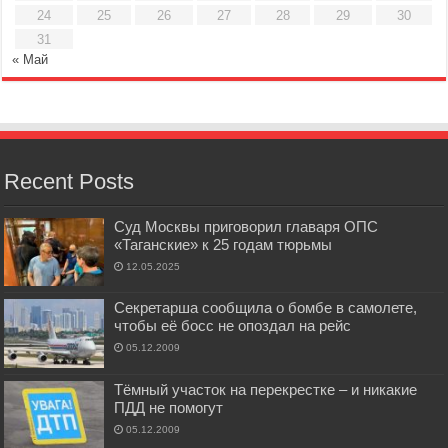
24
25
26
27
28
29
30
31
« Май
Recent Posts
Суд Москвы приговорил главаря ОПС
«Таганские» к 25 годам тюрьмы
12.05.2025
Секретарша сообщила о бомбе в самолете,
чтобы её босс не опоздал на рейс
05.12.2009
Тёмный участок на перекрестке – и никакие
ПДД не помогут
05.12.2009