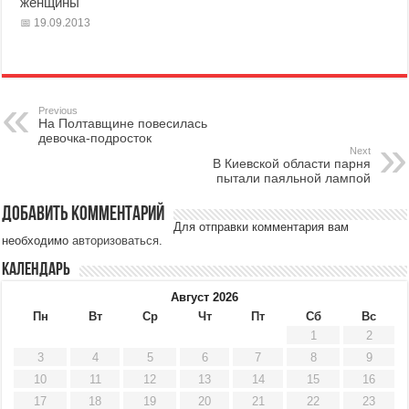
женщины
19.09.2013
Previous
На Полтавщине повесилась
девочка-подросток
Next
В Киевской области парня
пытали паяльной лампой
Добавить комментарий
Для отправки комментария вам
необходимо
авторизоваться
.
Календарь
Август 2026
Пн
Вт
Ср
Чт
Пт
Сб
Вс
1
2
3
4
5
6
7
8
9
10
11
12
13
14
15
16
17
18
19
20
21
22
23