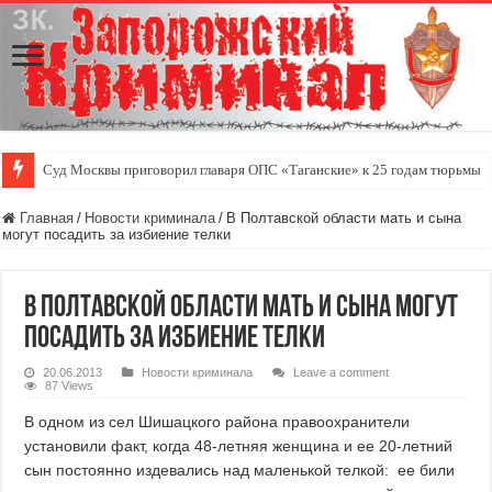
Суд Москвы приговорил главаря ОПС «Таганские» к 25 годам тюрьмы
Главная
/
Новости криминала
/
В Полтавской области мать и сына
могут посадить за избиение телки
В Полтавской области мать и сына могут
посадить за избиение телки
20.06.2013
Новости криминала
Leave a comment
87 Views
В одном из сел Шишацкого района правоохранители
установили факт, когда 48-летняя женщина и ее 20-летний
сын постоянно издевались над маленькой телкой: ее били