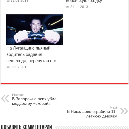
воровскую сходку
11.01.2013
21.11.2013
На Луганщине пьяный
водитель задавил
пешехода, перепутав его…
09.07.2013
Previous
В Запорожье псих убил
медсестру «скорой»
Next
В Николаеве ограбили 11-
летнюю девочку
Добавить комментарий