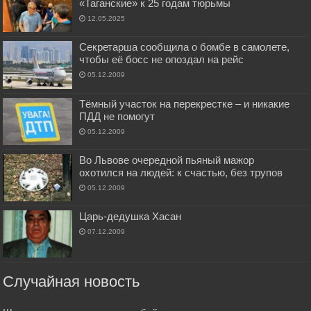
«Таганские» к 25 годам тюрьмы
12.05.2025
Секретарша сообщила о бомбе в самолете,
чтобы её босс не опоздал на рейс
05.12.2009
Тёмный участок на перекрестке – и никакие
ПДД не помогут
05.12.2009
Во Львове очередной пьяный мажор
охотился на людей: к счастью, без трупов
05.12.2009
Царь-дедушка Хасан
07.12.2009
Случайная новость