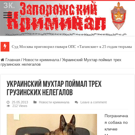
Суд Москвы приговорил главаря ОПС «Таганские» к 25 годам тюрьмы
Главная
/
Новости криминала
/
Украинский Мухтар поймал трех
грузинских нелегалов
Украинский Мухтар поймал трех
грузинских нелегалов
25.05.2013
Новости криминала
Leave a comment
212 Views
Погранична
я собака по
кличке