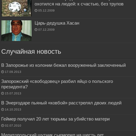
охотился на людей: к счастью, без трупов
05.12.2009
Царь-дедушка Хасан
07.12.2009
Случайная новость
В Запорожье из колонии бежал вооруженный заключенный
17.09.2013
Запорожский «свободовец» разбил яйцо о польского
президента?
15.07.2013
В Энергодаре пьяный «ковбой» расстрелял двоих людей
14.10.2013
Геймер получил 20 лет тюрьмы за убийство матери
02.07.2010
Мелитопольский шутник сьюморил на шесть лет