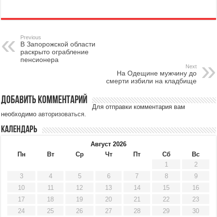
Previous
В Запорожской области
раскрыто ограбление
пенсионера
Next
На Одещине мужчину до
смерти избили на кладбище
Добавить комментарий
Для отправки комментария вам
необходимо
авторизоваться
.
Календарь
Август 2026
Пн
Вт
Ср
Чт
Пт
Сб
Вс
1
2
3
4
5
6
7
8
9
10
11
12
13
14
15
16
17
18
19
20
21
22
23
24
25
26
27
28
29
30