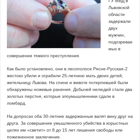
ГУ МВД в
Львовской
области
задержали
двух
мужчин,
подозревае
мых в
совершении тяжкого преступления.
Как было установлено, они в лесополосе Рясне-Русская-2
жестоко убили и ограбили 25-летнюю мать двоих детей,
жительницу Львова. На спине и животе потерпевшей были
обнаружены ножевые ранения. Добычей нелюдей стали два
золотых перстня, которые злоумышленники сдали в
ломбард.
На допросах оба 30-летние задержанные валят вину друг на
друга. За совершение умышленного убийства в корыстных
целях им «светит» от 8 до 15 лет лишения свободы или
пожизненное заключение.