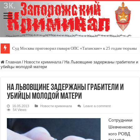
Суд Москвы приговорил главаря ОПС «Таганские» к 25 годам тюрьмы
Главная
/
Новости криминала
/
На Львовщине задержаны грабители и
убийцы молодой матери
На Львовщине задержаны грабители и
убийцы молодой матери
16.05.2013
Новости криминала
Leave a comment
54 Views
Сотрудники
Шевченковс
кого РОВД