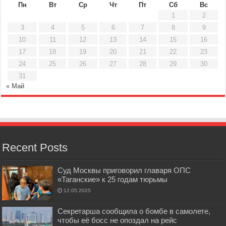
Пн
Вт
Ср
Чт
Пт
Сб
Вс
1
2
3
4
5
6
7
8
9
10
11
12
13
14
15
16
17
18
19
20
21
22
23
24
25
26
27
28
29
30
31
« Май
Recent Posts
Суд Москвы приговорил главаря ОПС
«Таганские» к 25 годам тюрьмы
12.05.2025
Секретарша сообщила о бомбе в самолете,
чтобы её босс не опоздал на рейс