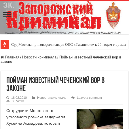
Суд Москвы приговорил главаря ОПС «Таганские» к 25 годам тюрьмы
Главная
/
Новости криминала
/
Пойман известный чеченский вор в
законе
Пойман известный чеченский вор в
законе
18.02.2010
Новости криминала
Leave a comment
98 Views
Сотрудники Московского
уголовного розыска задержали
Хусейна Ахмадова, который