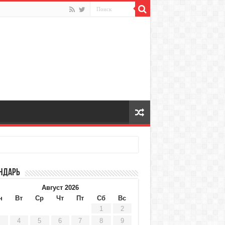
ндарь
Август 2026
н
Вт
Ср
Чт
Пт
Сб
Вс
1
2
4
5
6
7
8
9