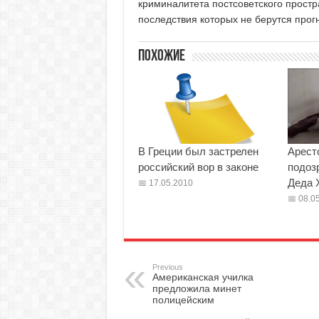
криминалитета постсоветского простр
последствия которых не берутся прог
Похожие
В Греции был застрелен
Арест
российский вор в законе
подоз
Деда 
17.05.2010
08.05
Previous
Американская училка
предложила минет
полицейским