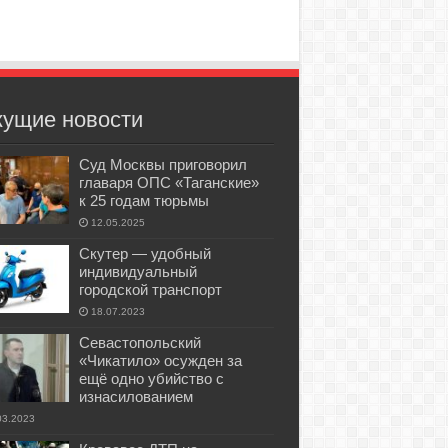
кущие новости
Суд Москвы приговорил
главаря ОПС «Таганские»
к 25 годам тюрьмы
12.05.2025
Скутер — удобный
индивидуальный
городской транспорт
18.07.2023
Севастопольский
«Чикатило» осужден за
ещё одно убийство с
изнасилованием
03.2023