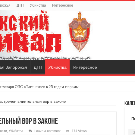
орожья
ДТП
Убийства
Интересное
ал Запорожья
ДТП
Убийства
Интересное
 главаря ОПС «Таганские» к 25 годам тюрьмы
видуальный городской транспорт
астрелен влиятельный вор в законе
Кале
П
ельный вор в законе
ости
,
Убийства
Leave a comment
174 Views
3