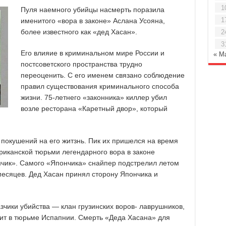
1
Пуля наемного убийцы насмерть поразила
1
именитого «вора в законе» Аслана Усояна,
более известного как «дед Хасан».
2
3
Его влияие в криминальном мире России и
« М
постсоветского пространства трудно
переоценить. С его именем связано соблюдение
правил существования криминального способа
жизни. 75-летнего «законника» киллер убил
возле ресторана «Каретный двор», который
покушений на его житзнь. Пик их пришелся на время
риканской тюрьми легендарного вора в законе
нчик». Самого «Япончика» снайпер подстрелил летом
 месяцев. Дед Хасан принял сторону Япончика и
зчики убийства — клан грузинских воров- лаврушников,
дит в тюрьме Испапнии. Смерть «Деда Хасана» для