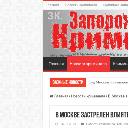
Главная
Новости криминала
Криминал Зап
Главная
Новости криминала
Кримин
Важные новости
Суд Москвы приговорил
Скутер — удобный инди
Главная
/
Новости криминала
/
В Москве з
В Москве застрелен влият
16.01.2013
Новости криминала
,
Топ-нов