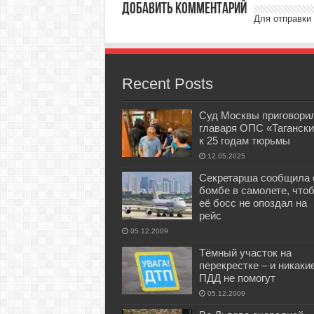
Добавить комментарий
Для отправки
Recent Posts
Суд Москвы приговори
главаря ОПС «Тагански
к 25 годам тюрьмы
12.05.2025
Секретарша сообщила 
бомбе в самолете, что
её босс не опоздал на
рейс
05.12.2009
Тёмный участок на
перекрестке – и никаки
ПДД не помогут
05.12.2009