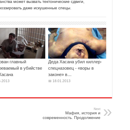
анства может вызвать тектонические сдвиги,
ноззировать даже искушенные спецы.
ован главный
Деда Хасана убил киллер-
реваемый в убийстве
спецназовец - «воры в
Хасана
законе» в…
.2013
18.01.2013
Next
Мафия, история и
современность. Продолжение