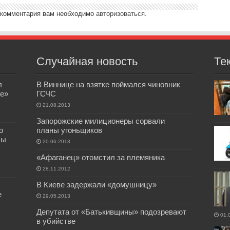
 комментария вам необходимо
авторизоваться
.
Случайная новость
Те
л
В Виннице на взятке поймался чиновник
е»
ГСЧС
21.08.2013
Запорожские милиционеры сорвали
о
планы угоньщиков
бы
20.06.2013
«Афаганец» отомстил за племяника
28.11.2012
В Киеве задержали «домушницу»
е
29.05.2013
Депутата от «Батькивщины» подозревают
01.
в убийстве