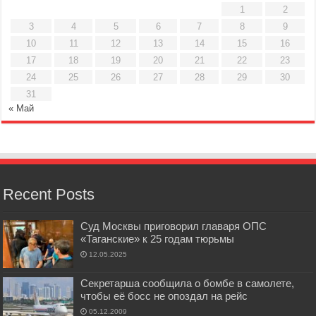
1
2
3
4
5
6
7
8
9
10
11
12
13
14
15
16
17
18
19
20
21
22
23
24
25
26
27
28
29
30
31
« Май
Recent Posts
Суд Москвы приговорил главаря ОПС
«Таганские» к 25 годам тюрьмы
12.05.2025
Секретарша сообщила о бомбе в самолете,
чтобы её босс не опоздал на рейс
05.12.2009