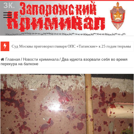
Суд Москвы приговорил главаря ОПС «Таганские» к 25 годам тюрьмы
Главная
/
Новости криминала
/
Два идиота взорвали себя во время
перекура на балконе