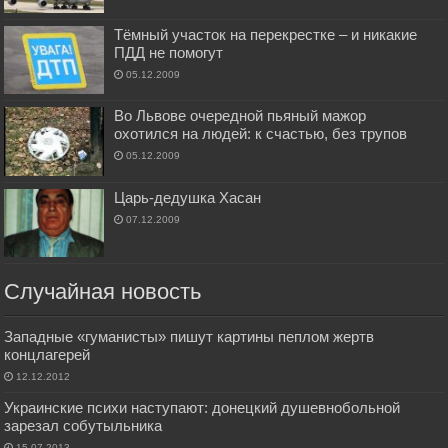
Тёмный участок на перекрестке – и никакие
ПДД не помогут
05.12.2009
Во Львове очередной пьяный мажор
охотился на людей: к счастью, без трупов
05.12.2009
Царь-дедушка Хасан
07.12.2009
Случайная новость
Западные «гуманисты» пишут картины пеплом жертв
концлагерей
12.12.2012
Украинские психи наступают: донецкий душевнобольной
зарезал собутыльника
15.07.2013