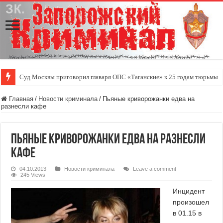
Суд Москвы приговорил главаря ОПС «Таганские» к 25 годам тюрьмы
Главная
/
Новости криминала
/
Пьяные криворожанки едва на
разнесли кафе
Пьяные криворожанки едва на разнесли
кафе
04.10.2013
Новости криминала
Leave a comment
245 Views
Инцидент
произошел
в 01.15 в