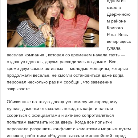
одном из
кафе в
Дзержинско
м районе
Кривого
Рога. Весь
вечер здесь
гуляла
веселая компания , которая со временем начала таять —
отдохнув вдоволь, друзья расходились по домам. Все,
кроме двух самых активных — молодые женщины, которые
продолжали веселье, не смогли остановиться даже когда
персонал несколько раз им сообщи , что заведение
закрываетс .
Обиженные на такую ​​досадную помеху их «празднику
души», дамочки отказались покидать кафе и начали
ссориться с официантами и активно сопротивляться
попыткам выставить их за дверь. Когда все попытки
персонала разрешить конфликт с клиентками мирным путем
иссякли, работники «Радуги» вызвали милицейский наряд