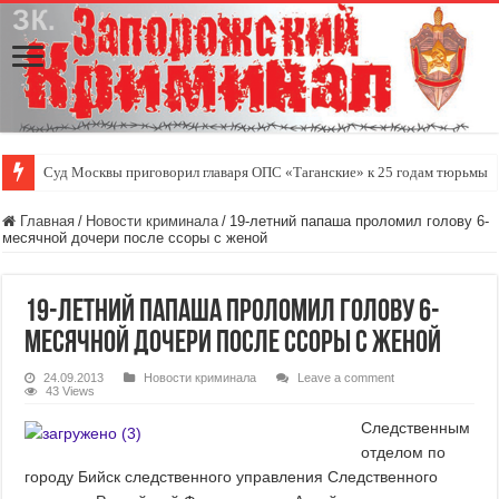
Суд Москвы приговорил главаря ОПС «Таганские» к 25 годам тюрьмы
Главная
/
Новости криминала
/
19-летний папаша проломил голову 6-
месячной дочери после ссоры с женой
19-летний папаша проломил голову 6-
месячной дочери после ссоры с женой
24.09.2013
Новости криминала
Leave a comment
43 Views
Следственным
отделом по
городу Бийск следственного управления Следственного