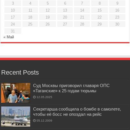
3
4
5
6
7
8
9
10
11
12
13
14
15
16
17
18
19
20
21
22
23
24
25
26
27
28
29
30
31
« Май
Recent Posts
Суд Москвы приговорил главаря ОПС
«Таганские» к 25 годам тюрьмы
12.05.2025
Секретарша сообщила о бомбе в самолете,
чтобы её босс не опоздал на рейс
05.12.2009