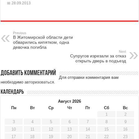
28.09.2013
Previous
В Житомирской области дети
обварились кипятком, одна
девочка погибла
Next
Супругов изрезали за отказ
открыть дверь в подъезд
Добавить комментарий
Для отправки комментария вам
необходимо
авторизоваться
.
Календарь
Август 2026
Пн
Вт
Ср
Чт
Пт
Сб
Вс
1
2
3
4
5
6
7
8
9
10
11
12
13
14
15
16
17
18
19
20
21
22
23