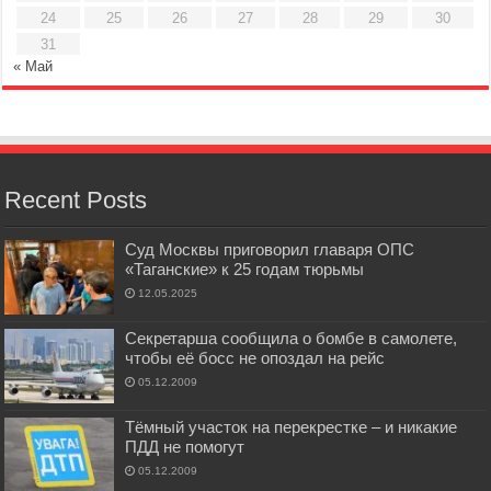
24
25
26
27
28
29
30
31
« Май
Recent Posts
Суд Москвы приговорил главаря ОПС
«Таганские» к 25 годам тюрьмы
12.05.2025
Секретарша сообщила о бомбе в самолете,
чтобы её босс не опоздал на рейс
05.12.2009
Тёмный участок на перекрестке – и никакие
ПДД не помогут
05.12.2009