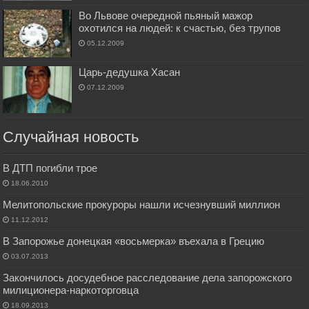
Во Львове очередной пьяный мажор
охотился на людей: к счастью, без трупов
05.12.2009
Царь-дедушка Хасан
07.12.2009
Случайная новость
В ДТП погибли трое
18.06.2010
Мелитопольские прокуроры нашли исчезнувший миллион
11.12.2012
В Запорожье донецкая «восьмерка» въехала в Грецию
03.07.2013
Закончилось досудебное расследование дела запорожского
милиционера-наркоторговца
18.09.2013