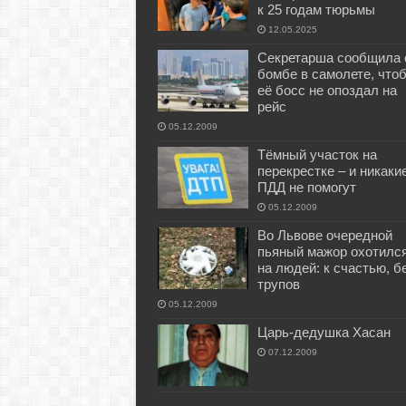
к 25 годам тюрьмы
12.05.2025
Секретарша сообщила 
бомбе в самолете, что
её босс не опоздал на
рейс
05.12.2009
Тёмный участок на
перекрестке – и никаки
ПДД не помогут
05.12.2009
Во Львове очередной
пьяный мажор охотилс
на людей: к счастью, б
трупов
05.12.2009
Царь-дедушка Хасан
07.12.2009