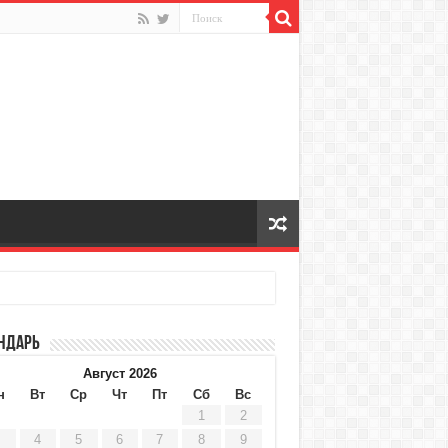
ндарь
Август 2026
н
Вт
Ср
Чт
Пт
Сб
Вс
1
2
4
5
6
7
8
9