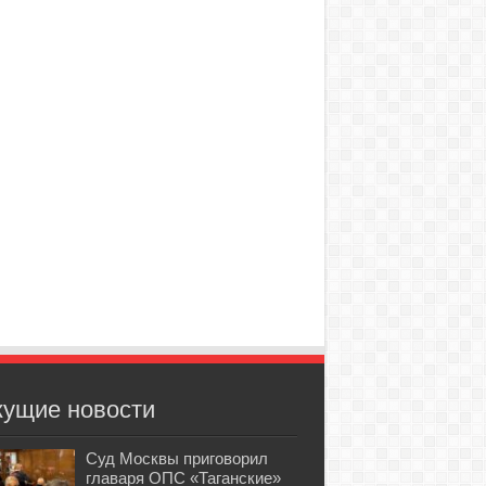
кущие новости
Суд Москвы приговорил
главаря ОПС «Таганские»