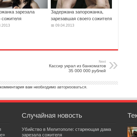
ожанка зарезала
Задержана запорожанка,
о сожителя
зарезавшая своего сожителя
.2013
09.04.2013
Next
Кассир украл из банкоматов
35 000 000 рублей
 комментария вам необходимо
авторизоваться
.
Случайная новость
Те
л
Убийство в Мелитополе: стареющая дама
е»
зарезала сожителя