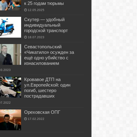
к 25 годам тюрьмы
12.05.2025
Скутер — удобный
индивидуальный
городской транспорт
18.07.2023
Севастопольский
«Чикатило» осужден за
ещё одно убийство с
изнасилованием
03.2023
Кровавое ДТП на
ул.Европейской: один
погиб, шестеро
пострадавших
07.2022
Ореховская ОПГ
17.02.2022