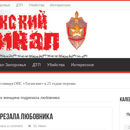
орожья
ДТП
Убийства
Интересное
ал Запорожья
ДТП
Убийства
Интересное
 главаря ОПС «Таганские» к 25 годам тюрьмы
ве женщина подрезала любовника
Кале
П
дрезала любовника
eave a comment
51 Views
3