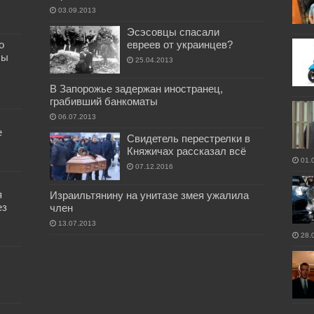
03.09.2013
Эсэсовцы спасали
о
евреев от украинцев?
бы
25.04.2013
В Запорожье задержан иностранец,
грабивший банкоматы
06.07.2013
е
Свидетель перестрелки в
Княжичах рассказал всё
01.
07.12.2016
я
Израильтянину на унитазе змея ужалила
ез
член
13.07.2013
28.