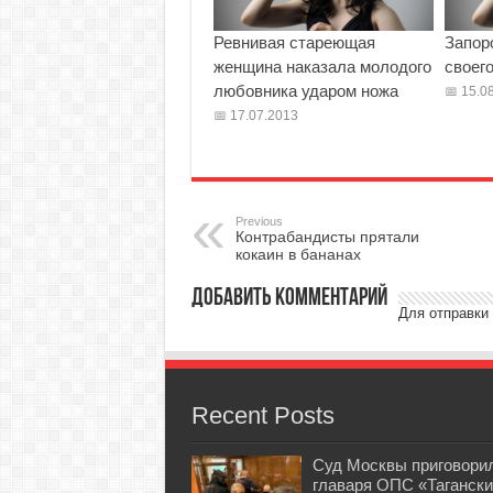
Ревнивая стареющая
Запор
женщина наказала молодого
своег
любовника ударом ножа
15.08
17.07.2013
Previous
Контрабандисты прятали
кокаин в бананах
Добавить комментарий
Для отправки
Recent Posts
Суд Москвы приговори
главаря ОПС «Тагански