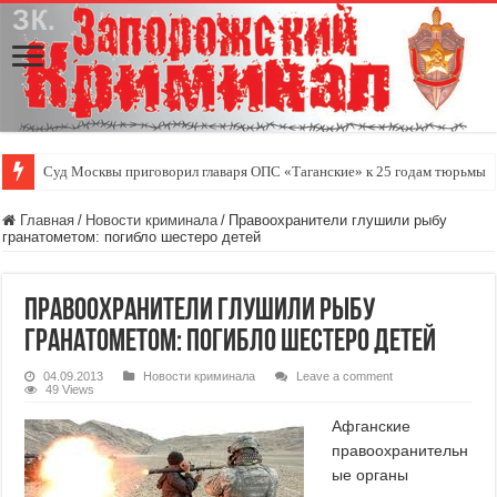
Суд Москвы приговорил главаря ОПС «Таганские» к 25 годам тюрьмы
Главная
/
Новости криминала
/
Правоохранители глушили рыбу
гранатометом: погибло шестеро детей
Правоохранители глушили рыбу
гранатометом: погибло шестеро детей
04.09.2013
Новости криминала
Leave a comment
49 Views
Афганские
правоохранительн
ые органы