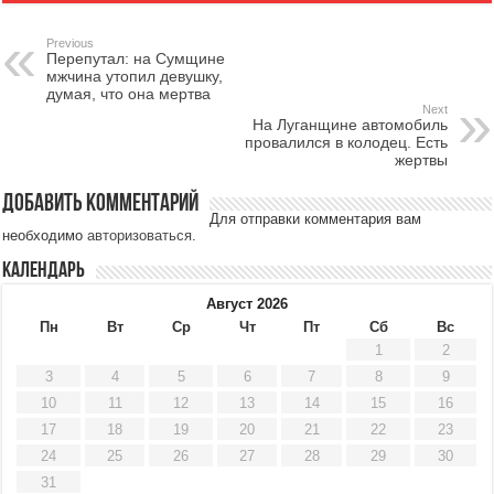
Previous
Перепутал: на Сумщине
мжчина утопил девушку,
думая, что она мертва
Next
На Луганщине автомобиль
провалился в колодец. Есть
жертвы
Добавить комментарий
Для отправки комментария вам
необходимо
авторизоваться
.
Календарь
Август 2026
Пн
Вт
Ср
Чт
Пт
Сб
Вс
1
2
3
4
5
6
7
8
9
10
11
12
13
14
15
16
17
18
19
20
21
22
23
24
25
26
27
28
29
30
31