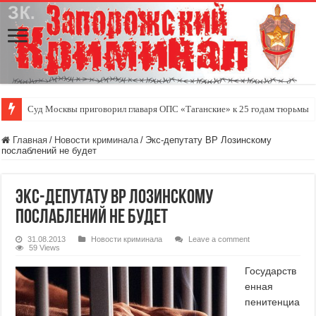
Суд Москвы приговорил главаря ОПС «Таганские» к 25 годам тюрьмы
Главная
/
Новости криминала
/
Экс-депутату ВР Лозинскому
послаблений не будет
Экс-депутату ВР Лозинскому
послаблений не будет
31.08.2013
Новости криминала
Leave a comment
59 Views
Государств
енная
пенитенциа