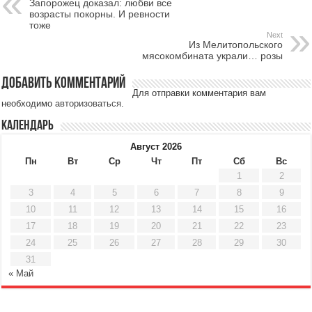
Запорожец доказал: любви все
возрасты покорны. И ревности
тоже
Next
Из Мелитопольского
мясокомбината украли… розы
Добавить комментарий
Для отправки комментария вам
необходимо
авторизоваться
.
Календарь
Август 2026
Пн
Вт
Ср
Чт
Пт
Сб
Вс
1
2
3
4
5
6
7
8
9
10
11
12
13
14
15
16
17
18
19
20
21
22
23
24
25
26
27
28
29
30
31
« Май