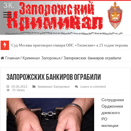
Суд Москвы приговорил главаря ОПС «Таганские» к 25 годам тюрьмы
Главная
/
Криминал Запорожья
/
Запорожских банкиров ограбили
Запорожских банкиров ограбили
03.06.2013
Криминал Запорожья
Leave a comment
70 Views
Сотрудники
Орджоники
дзевского
РО
милиции