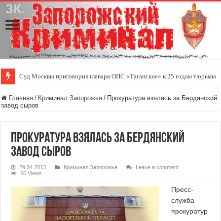
Суд Москвы приговорил главаря ОПС «Таганские» к 25 годам тюрьмы
Главная
/
Криминал Запорожья
/
Прокуратура взялась за Бердянский
завод сыров
Прокуратура взялась за Бердянский
завод сыров
29.04.2013
Криминал Запорожья
Leave a comment
56 Views
Пресс-
служба
прокуратур