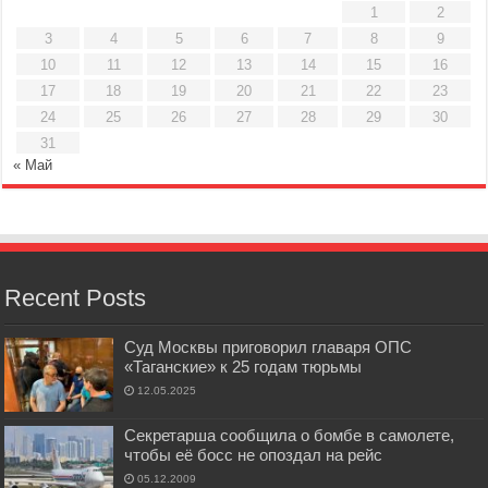
1
2
3
4
5
6
7
8
9
10
11
12
13
14
15
16
17
18
19
20
21
22
23
24
25
26
27
28
29
30
31
« Май
Recent Posts
Суд Москвы приговорил главаря ОПС
«Таганские» к 25 годам тюрьмы
12.05.2025
Секретарша сообщила о бомбе в самолете,
чтобы её босс не опоздал на рейс
05.12.2009