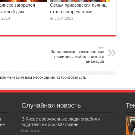
дянске загорелся
Семья приазовских пьяниц
тажный дом
стала погорельцами
.2013
30.04.2013
Next
Запорожские заключенные
лишились мобильников и
ананасов
 комментария вам необходимо
авторизоваться
.
Случайная новость
Те
л
В Киеве вооруженные люди ограбили
е»
водителя на 365 000 гривен
01.08.2013