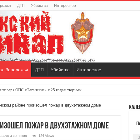
орожья
ДТП
Убийства
Интересное
ал Запорожья
ДТП
Убийства
Интересное
 главаря ОПС «Таганские» к 25 годам тюрьмы
нском районе произошел пожар в двухэтажном доме
Кале
П
оизошел пожар в двухэтажном доме
Leave a comment
124 Views
3