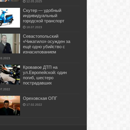
12.05.2025
Скутер — удобный
индивидуальный
городской транспорт
18.07.2023
Севастопольский
«Чикатило» осужден за
ещё одно убийство с
изнасилованием
03.2023
Кровавое ДТП на
ул.Европейской: один
погиб, шестеро
пострадавших
07.2022
Ореховская ОПГ
17.02.2022