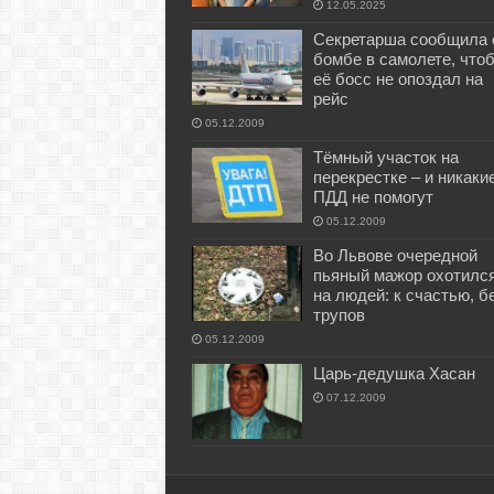
12.05.2025
Секретарша сообщила 
бомбе в самолете, что
её босс не опоздал на
рейс
05.12.2009
Тёмный участок на
перекрестке – и никаки
ПДД не помогут
05.12.2009
Во Львове очередной
пьяный мажор охотилс
на людей: к счастью, б
трупов
05.12.2009
Царь-дедушка Хасан
07.12.2009