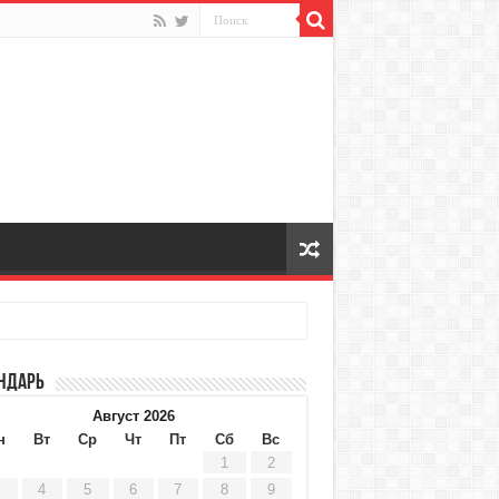
ндарь
Август 2026
н
Вт
Ср
Чт
Пт
Сб
Вс
1
2
4
5
6
7
8
9