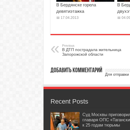
В Бердянске горела
В Бер
девятиэтажка
двухэ
17.04.2013
04.09
Previous
В ДТП пострадала жительница
Запорожской области
Добавить комментарий
Для отправки
Recent Posts
Суд Москвы приговори
главаря ОПС «Тагански
к 25 годам тюрьмы