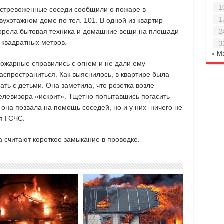
1
стревоженные соседи сообщили о пожаре в
1
вухэтажном доме по тел. 101. В одной из квартир
орела бытовая техника и домашние вещи на площади
2
 квадратных метров.
3
« М
ожарные справились с огнем и не дали ему
аспространиться. Как выяснилось, в квартире была
ать с детьми. Она заметила, что розетка возле
елевизора «искрит». Тщетно попытавшись погасить
она позвала на помощь соседей, но и у них ничего не
я ГСЧС.
 считают короткое замыкание в проводке.