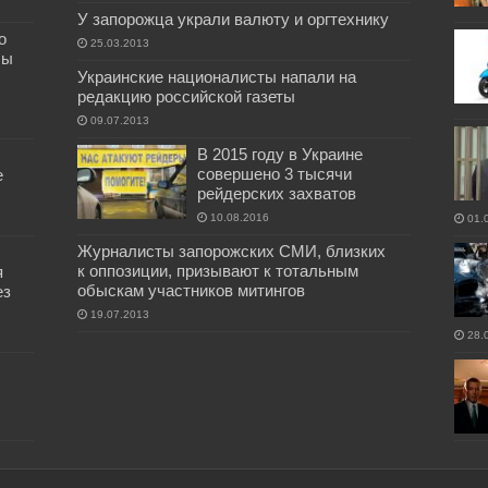
У запорожца украли валюту и оргтехнику
о
25.03.2013
бы
Украинские националисты напали на
редакцию российской газеты
09.07.2013
В 2015 году в Украине
совершено 3 тысячи
е
рейдерских захватов
10.08.2016
01.
Журналисты запорожских СМИ, близких
к оппозиции, призывают к тотальным
я
обыскам участников митингов
ез
19.07.2013
28.