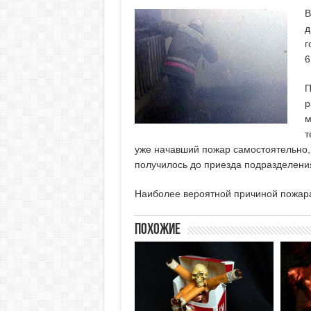
В
д
г
6
П
р
м
т
уже начавший пожар самостоятельно, 
получилось до приезда подразделени
Наиболее вероятной причиной пожара
Похожие