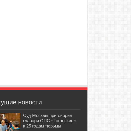
кущие новости
Суд Москвы приговорил
главаря ОПС «Таганские»
к 25 годам тюрьмы