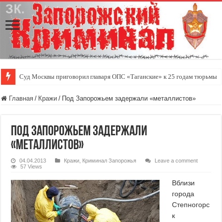
Суд Москвы приговорил главаря ОПС «Таганские» к 25 годам тюрьмы
Главная
/
Кражи
/
Под Запорожьем задержали «металлистов»
Под Запорожьем задержали
«металлистов»
04.04.2013
Кражи
,
Криминал Запорожья
Leave a comment
57 Views
Вблизи
города
Степногорс
к