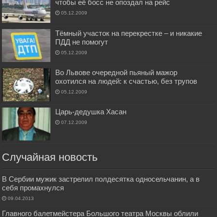
чтобы её босс не опоздал на рейс
05.12.2009
Тёмный участок на перекрестке – и никакие
ПДД не помогут
05.12.2009
Во Львове очередной пьяный мажор
охотился на людей: к счастью, без трупов
05.12.2009
Царь-дедушка Хасан
07.12.2009
Случайная новость
В Сербии мужик застрелил полдесятка односельчанин, а в
себя промахнулся
09.04.2013
Главного балетмейстера Большого театра Москвы облили