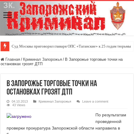
Суд Москвы приговорил главаря ОПС «Таганские» к 25 годам тюрьмы
Главная
/
Криминал Запорожья
/
В Запорожье торговые точки на
остановках грозят ДТП
В Запорожье торговые точки на
остановках грозят ДТП
04.10.2013
Криминал Запорожья
Leave a comment
43 Views
По результатам
проведенной
проверки прокуратура Запорожской области направила в