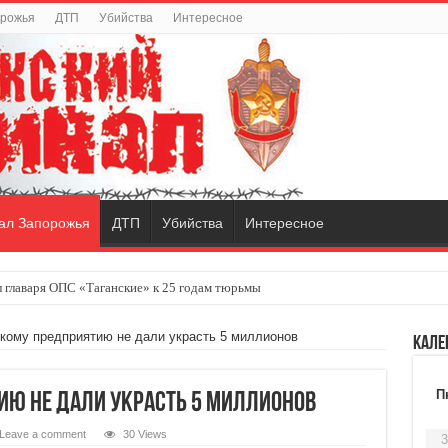
орожья
ДТП
Убийства
Интересное
ал Запорожья
ДТП
Убийства
Интересное
 главаря ОПС «Таганские» к 25 годам тюрьмы
кому предприятию не дали украсть 5 миллионов
Кале
П
ю не дали украсть 5 миллионов
Leave a comment
30 Views
3