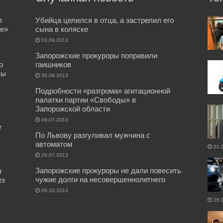
л
Убийца целился в отца, а застрелил его
е»
сына в коляске
03.09.2013
Запорожские прокуроры поправили
о
гаишников
бы
30.09.2013
Подробности «разгрома» агитационной
палатки партии «Свободы» в
Запорожской области
08.07.2013
е
По Львову разгуливал мужчина с
автоматом
01.
25.07.2013
Запорожские прокуроры не дали повесить
я
чужие долги на несовершеннолетнего
ез
09.10.2013
28.