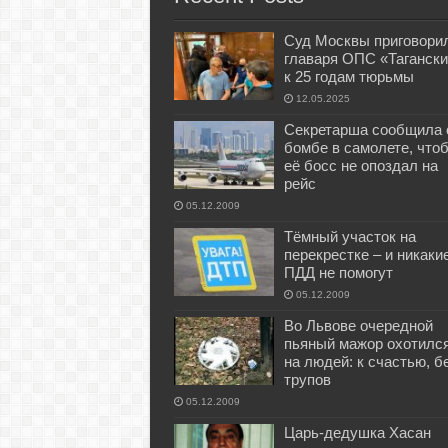
Суд Москвы приговори
главаря ОПС «Тагански
к 25 годам тюрьмы
12.05.2025
Секретарша сообщила 
бомбе в самолете, что
её босс не опоздал на
рейс
05.12.2009
Тёмный участок на
перекрестке – и никаки
ПДД не помогут
05.12.2009
Во Львове очередной
пьяный мажор охотилс
на людей: к счастью, б
трупов
05.12.2009
Царь-дедушка Хасан