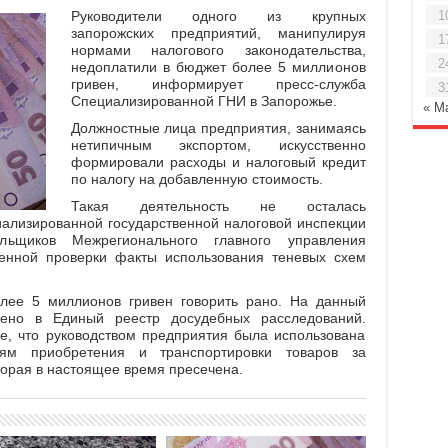
Руководители одного из крупных
1
запорожских предприятий, манипулируя
1
нормами налогового законодательства,
2
недоплатили в бюджет более 5 миллионов
гривен, информирует пресс-служба
3
Специализированной ГНИ в Запорожье.
« М
Должностные лица предприятия, занимаясь
нетипичным экспортом, искусственно
формировали расходы и налоговый кредит
по налогу на добавленную стоимость.
Такая деятельность не осталась
ализированной государственной налоговой инспекции
льщиков Межрегионального главного управления
менной проверки факты использования теневых схем
лее 5 миллионов гривен говорить рано. На данный
ено в Единый реестр досудебных расследований.
е, что руководством предприятия была использована
ям приобретения и транспортировки товаров за
орая в настоящее время пресечена.