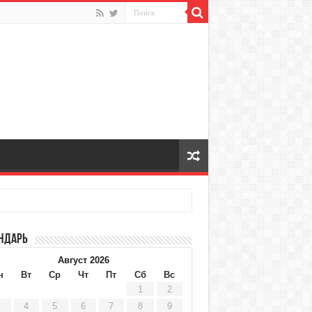
ндарь
Август 2026
н
Вт
Ср
Чт
Пт
Сб
Вс
1
2
4
5
6
7
8
9