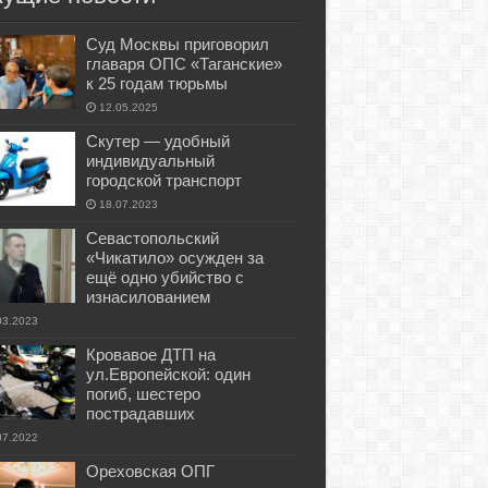
Суд Москвы приговорил
главаря ОПС «Таганские»
к 25 годам тюрьмы
12.05.2025
Скутер — удобный
индивидуальный
городской транспорт
18.07.2023
Севастопольский
«Чикатило» осужден за
ещё одно убийство с
изнасилованием
03.2023
Кровавое ДТП на
ул.Европейской: один
погиб, шестеро
пострадавших
07.2022
Ореховская ОПГ