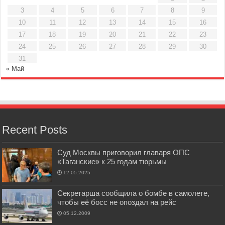
3
4
5
6
7
8
9
10
11
12
13
14
15
16
17
18
19
20
21
22
23
24
25
26
27
28
29
30
31
« Май
Recent Posts
Суд Москвы приговорил главаря ОПС
«Таганские» к 25 годам тюрьмы
12.05.2025
Секретарша сообщила о бомбе в самолете,
чтобы её босс не опоздал на рейс
05.12.2009