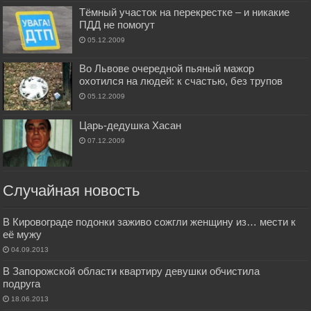
Тёмный участок на перекрестке – и никакие
ПДД не помогут
05.12.2009
Во Львове очередной пьяный мажор
охотился на людей: к счастью, без трупов
05.12.2009
Царь-дедушка Хасан
07.12.2009
Случайная новость
В Кировограде подонки заживо сожгли женщину из… мести к
её мужу
04.09.2013
В Запорожской области квартиру девушки обчистила
подруга
18.06.2013