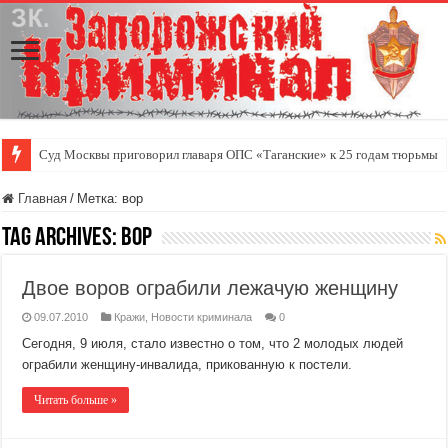
Суд Москвы приговорил главаря ОПС «Таганские» к 25 годам тюрьмы
Главная
/
Метка:
вор
Tag Archives:
вор
Двое воров ограбили лежачую женщину
09.07.2010
Кражи
,
Новости криминала
0
Сегодня, 9 июля, стало известно о том, что 2 молодых людей
ограбили женщину-инвалида, прикованную к постели.
Читать больше »