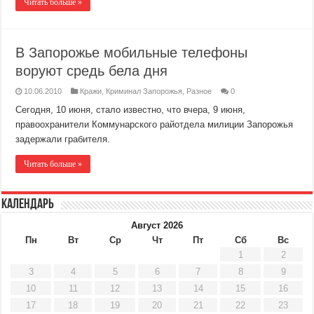
Читать больше »
В Запорожье мобильные телефоны
воруют средь бела дня
10.06.2010
Кражи
,
Криминал Запорожья
,
Разное
0
Сегодня, 10 июня, стало известно, что вчера, 9 июня,
правоохранители Коммунарского райотдела милиции Запорожья
задержали грабителя.
Читать больше »
Календарь
Август 2026
Пн
Вт
Ср
Чт
Пт
Сб
Вс
1
2
3
4
5
6
7
8
9
10
11
12
13
14
15
16
17
18
19
20
21
22
23