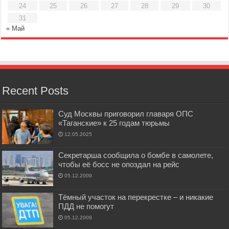
24
25
26
27
28
29
30
31
« Май
Recent Posts
Суд Москвы приговорил главаря ОПС
«Таганские» к 25 годам тюрьмы
12.05.2025
Секретарша сообщила о бомбе в самолете,
чтобы её босс не опоздал на рейс
05.12.2009
Тёмный участок на перекрестке – и никакие
ПДД не помогут
05.12.2009