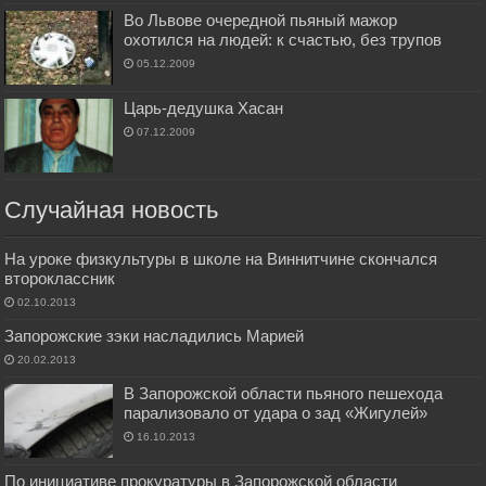
Во Львове очередной пьяный мажор
охотился на людей: к счастью, без трупов
05.12.2009
Царь-дедушка Хасан
07.12.2009
Случайная новость
На уроке физкультуры в школе на Виннитчине скончался
второклассник
02.10.2013
Запорожские зэки насладились Марией
20.02.2013
В Запорожской области пьяного пешехода
парализовало от удара о зад «Жигулей»
16.10.2013
По инициативе прокуратуры в Запорожской области