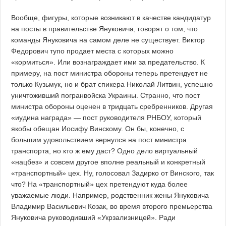
Вообще, фигуры, которые возникают в качестве кандидатур
на посты в правительстве Януковича, говорят о том, что
команды Януковича на самом деле не существует. Виктор
Федорович тупо продает места с которых можно
«кормиться». Или вознаграждает ими за предательство. К
примеру, на пост министра обороны теперь претендует не
только Кузьмук, но и брат спикера Николай Литвин, успешно
уничтоживший погранвойска Украины. Странно, что пост
министра обороны оценен в тридцать сребренников. Другая
«иудина награда» — пост руководителя РНБОУ, который
якобы обещан Иосифу Винскому. Он бы, конечно, с
большим удовольствием вернулся на пост министра
транспорта, но кто ж ему даст? Одно дело виртуальный
«нацбез» и совсем другое вполне реальный и конкретный
«транспортный» цех. Ну, голосовал Задирко от Винского, так
что? На «транспортный» цех претендуют куда более
уважаемые люди. Например, родственник жены Януковича
Владимир Васильевич Козак, во время второго премьерства
Януковича руководивший «Укрзализницей». Ради