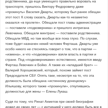
родственника, да еще умеющего правильно воровать на
транспорте, пришлось Виктору Федоровичу даже
«прокинуть» Василия Джарты, которому был ранее обещан
этот пост. К слову сказать, Джарты как-то незаметно
оказался «в пролете». Обещали пост главы администрации
— поставили «подковерника» и пришлого интригана
Левочкина. Обещали минтранс — поставили родственника.
Обещали МВД, но там вообще все пока глухо. По слухам,
тоже будет назначен некий человек Фирташа. Джарты уже
особо никого не стесняясь говорит о том, что в партии —
«измена», и что «подковерники» взяли власть в партии и
стране. Под «подковерниками» естественно, имеются ввиду
Фирташ Левочкин и Бойко. А также их «младший брат» —
Валерий Хорошковский, который, похоже займет пост
Председателя СБУ. Опять таки, несмотря на то, что эта
должность была обещана «истинному донецкому»
Ильяшову, которого также «прокинули», откупившись
должностью для жены — Елены Лукаш.
Судя по тому, что Ринат Ахметов при своей биографии
дожил до своих лет — с интуицией у него должно быть все в