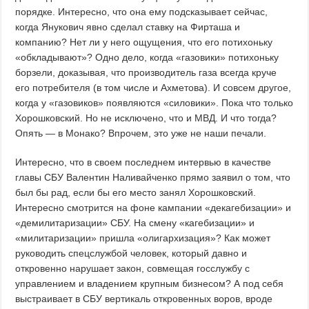
порядке. Интересно, что она ему подсказывает сейчас,
когда Янукович явно сделал ставку на Фирташа и
компанию? Нет ли у него ощущения, что его потихоньку
«обкладывают»? Одно дело, когда «газовики» потихоньку
борзели, доказывая, что производитель газа всегда круче
его потребителя (в том числе и Ахметова). И совсем другое,
когда у «газовиков» появляются «силовики». Пока что только
Хорошковский. Но не исключено, что и МВД. И что тогда?
Опять — в Монако? Впрочем, это уже не наши печали.
Интересно, что в своем последнем интервью в качестве
главы СБУ Валентин Наливайченко прямо заявил о том, что
был бы рад, если бы его место занял Хорошковский.
Интересно смотрится на фоне кампании «декагебизации» и
«демилитаризации» СБУ. На смену «кагебизации» и
«милитаризации» пришла «олигархизация»? Как может
руководить спецслужбой человек, который давно и
откровенно нарушает закон, совмещая госслужбу с
управлением и владением крупным бизнесом? А под себя
выстраивает в СБУ вертикаль откровенных воров, вроде