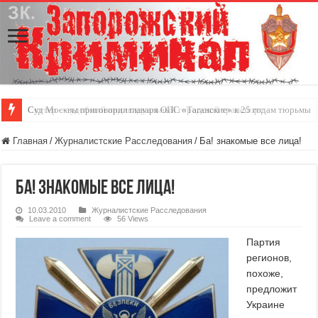
Скутер — удобный индивидуальный городской транспорт
Главная
/
Журналистские Расследования
/
Ба! знакомые все лица!
Ба! знакомые все лица!
10.03.2010
Журналистские Расследования
Leave a comment
56 Views
Партия
регионов,
похоже,
предложит
Украине