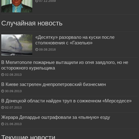
07.12.2009
Случайная новость
«Десятку» разорвало на куски после
столкновения с «Газелью»
09.08.2016
В Мелитополе пожарные вытащили из огня заядлого, но не
осторожного курильщика
02.08.2013
В Киеве застрелен днепропетровский бизнесмен
30.09.2013
В Донецкой области найден труп в сожженном «Мерседесе»
02.07.2013
Жерара Депардье оштрафовали за «пьяную» езду
21.06.2013
Текущие новости