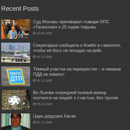
Recent Posts
Суд Москвы приговорил главаря ОПС
«Таганские» к 25 годам тюрьмы
12.05.2025
Секретарша сообщила о бомбе в самолете,
чтобы её босс не опоздал на рейс
05.12.2009
Тёмный участок на перекрестке – и никакие
ПДД не помогут
05.12.2009
Во Львове очередной пьяный мажор
охотился на людей: к счастью, без трупов
05.12.2009
Царь-дедушка Хасан
07.12.2009