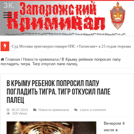
Суд Москвы приговорил главаря ОПС «Таганские» к 25 годам тюрьмы
Главная
/
Новости криминала
/
В Крыму ребенок попросил папу
погладить тигра. Тигр откусил папе палец
В Крыму ребенок попросил папу
погладить тигра. Тигр откусил папе
палец
05.07.2013
Новости криминала
Leave a comment
318 Views
Вечером 4
июля в