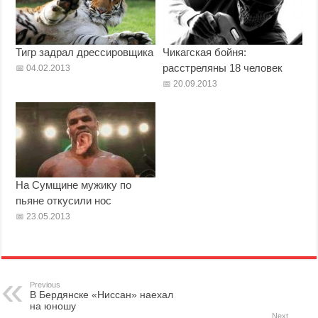
Тигр задрал дрессировщика
Чикагская бойня:
расстреляны 18 человек
04.02.2013
20.09.2013
На Сумщине мужику по
пьяне откусили нос
23.05.2013
Previous
В Бердянске «Ниссан» наехал
на юношу
Next