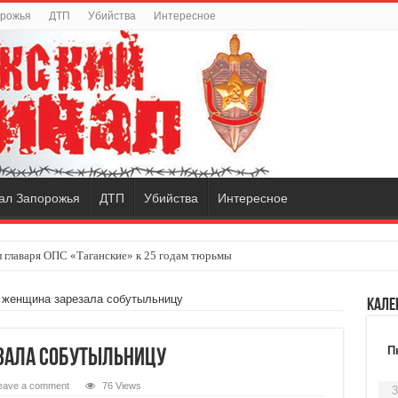
орожья
ДТП
Убийства
Интересное
ал Запорожья
ДТП
Убийства
Интересное
 главаря ОПС «Таганские» к 25 годам тюрьмы
 женщина зарезала собутыльницу
Кале
П
зала собутыльницу
eave a comment
76 Views
3