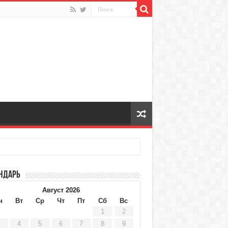
ндарь
Август 2026
н
Вт
Ср
Чт
Пт
Сб
Вс
1
2
4
5
6
7
8
9