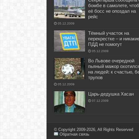
бомбе в самолете, что
её босс не опоздал на
рейс
05.12.2009
Тёмный участок на
перекрестке – и никаки
ПДД не помогут
05.12.2009
Во Львове очередной
пьяный мажор охотилс
на людей: к счастью, б
трупов
05.12.2009
Царь-дедушка Хасан
07.12.2009
© Copyright 2009-2026, All Rights Reserved
Обратная связь