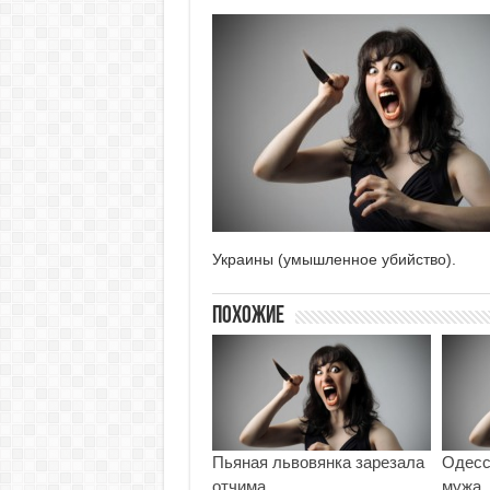
Украины (умышленное убийство).
Похожие
Пьяная львовянка зарезала
Одесс
отчима
мужа