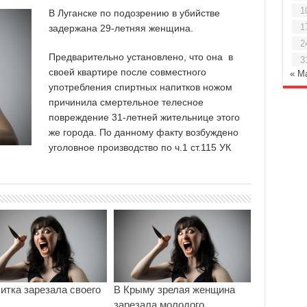
1
В Луганске по подозрению в убийстве
1
задержана 29-летняя женщина.
2
Предварительно установлено, что она в
3
своей квартире после совместного
« М
употребления спиртных напитков ножом
причинила смертельное телесное
повреждение 31-летней жительнице этого
же города. По данному факту возбуждено
уголовное производство по ч.1 ст.115 УК
итка зарезала своего
В Крыму зрелая женщина
зарезала молодого