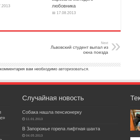
любовника
.2013
17.08.2013
Next
Львовский студент выпал из
окна поезда
 комментария вам необходимо
авторизоваться
.
Случайная новость
Те
л
Собака нашла пенсионерку
е»
11.01.2013
В Запорожье горела лифтная шахта
04.05.2013
о