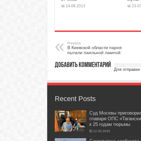
14.08.2013
23.07
Previous
В Киевской области парня
пытали паяльной лампой
Добавить комментарий
Для отправки
Recent Posts
Суд Москвы приговори
главаря ОПС «Тагански
к 25 годам тюрьмы
12.05.2025
Секретарша сообщила 