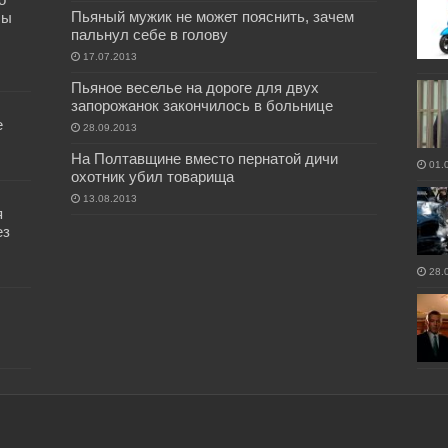
Пьяный мужик не может пояснить, зачем
бы
пальнул себе в голову
17.07.2013
Пьяное веселье на дороге для двух
запорожанок закончилось в больнице
е
28.09.2013
На Полтавщине вместо пернатой дичи
01.
охотник убил товарища
13.08.2013
я
ез
28.