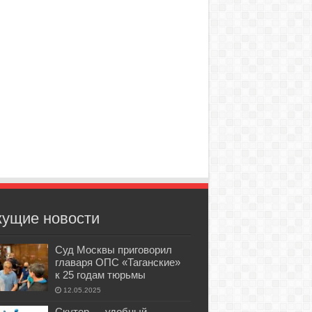
кущие новости
Суд Москвы приговорил
главаря ОПС «Таганские»
к 25 годам тюрьмы
12.05.2025
Скутер — удобный