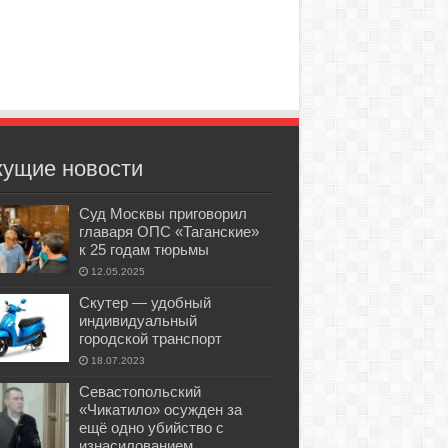
кущие новости
Суд Москвы приговорил
главаря ОПС «Таганские»
к 25 годам тюрьмы
12.05.2025
Скутер — удобный
индивидуальный
городской транспорт
18.07.2023
Севастопольский
«Чикатило» осужден за
ещё одно убийство с
изнасилованием