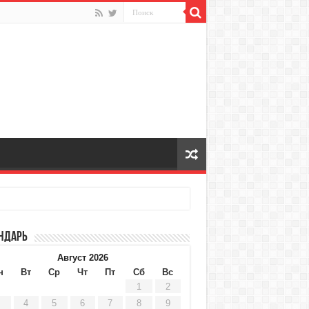
ндарь
Август 2026
н
Вт
Ср
Чт
Пт
Сб
Вс
1
2
4
5
6
7
8
9