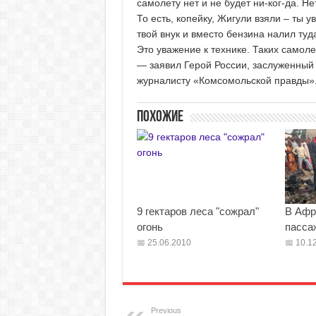
самолету нет и не будет ни-ког-да. Не
То есть, копейку, Жигули взяли – ты у
твой внук и вместо бензина налил туд
Это уважение к технике. Таких самолет
— заявил Герой России, заслуженный
журналисту «Комсомольской правды»
Похожие
9 гектаров леса "сожрал"
В Афр
огонь
пасса
25.06.2010
10.12
Previous