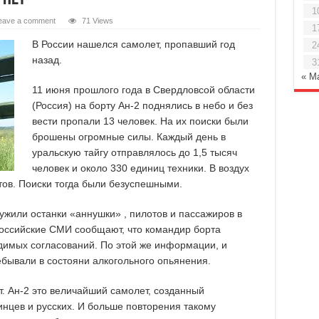
1
eave a comment
71 Views
1
В России нашелся самолет, пропавший год
2
назад.
3
« М
11 июня прошлого года в Свердловсой области
(Россия) на борту Ан-2 поднялись в небо и без
вести пропали 13 человек. На их поиски были
брошены огромные силы. Каждый день в
уральскую тайгу отправлялось до 1,5 тысяч
человек и около 330 единиц техники. В воздух
тов. Поиски тогда были безуспешными.
ужили останки «аннушки» , пилотов и пассажиров в
Российские СМИ сообщают, что командир борта
димых согласований. По этой же информации, и
бывали в состояни алкогольного опьянения.
ет. Ан-2 это величайший самолет, созданный
нцев и русских. И больше повторения такому