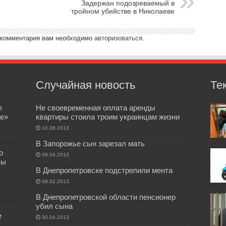
Задержан подозреваемый в
тройном убийстве в Николаеве
 комментария вам необходимо
авторизоваться
.
Случайная новость
Те
л
Не своевременная оплата аренды
е»
квартиры стоила троим украинцам жизни
10.08.2013
В Запорожье сын зарезал мать
о
08.04.2013
бы
В Днепропетровске подстрелили мента
08.02.2013
В Днепропетровской области пенсионер
убил сына
е
30.04.2013