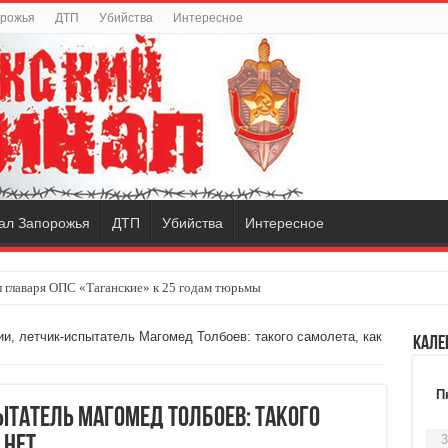
орожья
ДТП
Убийства
Интересное
ал Запорожья
ДТП
Убийства
Интересное
 главаря ОПС «Таганские» к 25 годам тюрьмы
ии, летчик-испытатель Магомед Толбоев: такого самолета, как
Кале
П
ытатель Магомед Толбоев: такого
3
 нет