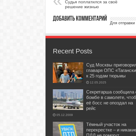
Судья поплатился за своё
решение жизнью
Добавить комментарий
Для отправки
Recent Posts
Суд Москвы приговори
главаря ОПС «Тагански
к 25 годам тюрьмы
12.05.2025
Секретарша сообщила 
бомбе в самолете, что
её босс не опоздал на
рейс
05.12.2009
Тёмный участок на
перекрестке – и никаки
ПДД не помогут