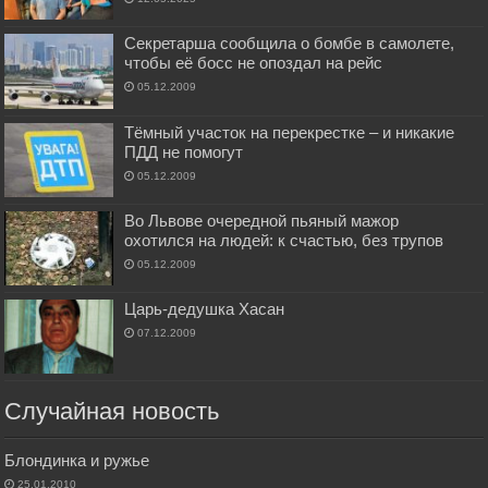
Секретарша сообщила о бомбе в самолете,
чтобы её босс не опоздал на рейс
05.12.2009
Тёмный участок на перекрестке – и никакие
ПДД не помогут
05.12.2009
Во Львове очередной пьяный мажор
охотился на людей: к счастью, без трупов
05.12.2009
Царь-дедушка Хасан
07.12.2009
Случайная новость
Блондинка и ружье
25.01.2010