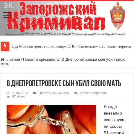
Суд Москвы приговорил главаря ОПС «Таганские» к 25 годам тюрьмы
Главная
/
Новости криминала
/
В Днепропетровске сын убил свою
мать
В Днепропетровске сын убил свою мать
22.04.2013
Новости криминала
Leave a comment
67 Views
В ходе
внезапно
вспыхнувш
ей ссоры
51-летний