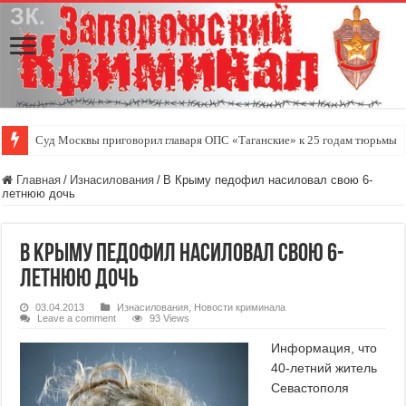
Суд Москвы приговорил главаря ОПС «Таганские» к 25 годам тюрьмы
Главная
/
Изнасилования
/
В Крыму педофил насиловал свою 6-
летнюю дочь
В Крыму педофил насиловал свою 6-
летнюю дочь
03.04.2013
Изнасилования
,
Новости криминала
Leave a comment
93 Views
Информация, что
40-летний житель
Севастополя