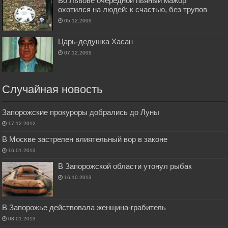
Во Львове очередной пьяный мажор
охотился на людей: к счастью, без трупов
05.12.2009
Царь-дедушка Хасан
07.12.2009
Случайная новость
Запорожские прокуроры добрались до Луны
17.12.2012
В Москве застрелен влиятельный вор в законе
16.01.2013
В Запорожской области утонул рыбак
16.10.2013
В Запорожье действовала женщина-грабитель
08.01.2013