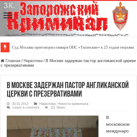
Суд Москвы приговорил главаря ОПС «Таганские» к 25 годам тюрьмы
Главная
/
Наркотики
/
В Москве задержан пастор англиканской церкви
с презервативами
В Москве задержан пастор англиканской
церкви с презервативами
30.01.2013
Наркотики
,
Новости криминала
Leave a comment
111 Views
В
московском
междунаро