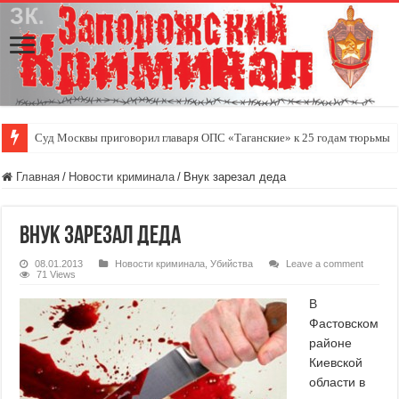
Суд Москвы приговорил главаря ОПС «Таганские» к 25 годам тюрьмы
Главная
/
Новости криминала
/
Внук зарезал деда
Внук зарезал деда
08.01.2013
Новости криминала
,
Убийства
Leave a comment
71 Views
В
Фастовском
районе
Киевской
области в