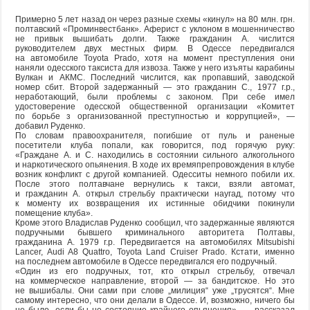
Примерно 5 лет назад он через разные схемы «кинул» на 80 млн. грн.
полтавский «Проминвестбанк». Аферист с уклоном в мошенничество
не привык вышибать долги. Также гражданин А. числится
руководителем двух местных фирм. В Одессе передвигался
на автомобиле Toyota Prado, хотя на момент преступления они
наняли одесского таксиста для извоза. Также у него изъяты карабины
Вулкан и АКМС. Последний числится, как пропавший, заводской
номер сбит. Второй задержанный — это гражданин С., 1977 г.р.,
неработающий, были проблемы с законом. При себе имел
удостоверение одесской общественной организации «Комитет
по борьбе з организованной преступностью и коррупцией», —
добавил Руденко.
По словам правоохранителя, погибшие от пуль и раненые
посетители клуба попали, как говорится, под горячую руку:
«Граждане А. и С. находились в состоянии сильного алкогольного
и наркотического опьянения. В ходе их времяпрепровождения в клубе
возник конфликт с другой компанией. Одесситы немного побили их.
После этого полтавчане вернулись к такси, взяли автомат,
и гражданин А. открыл стрельбу практически наугад, потому что
к моменту их возвращения их истинные обидчики покинули
помещение клуба».
Кроме этого Владислав Руденко сообщил, что задержанные являются
подручными бывшего криминального авторитета Полтавы,
гражданина А. 1979 г.р. Передвигается на автомобилях Mitsubishi
Lancer, Audi A8 Quattro, Toyota Land Cruiser Prado. Кстати, именно
на последнем автомобиле в Одессе передвигался его подручный.
«Один из его подручных, тот, кто открыл стрельбу, отвечал
на коммерческое направление, второй — за бандитское. Но это
не вышибалы. Они сами при слове „милиция“ уже „трусятся“. Мне
самому интересно, что они делали в Одессе. И, возможно, ничего бы