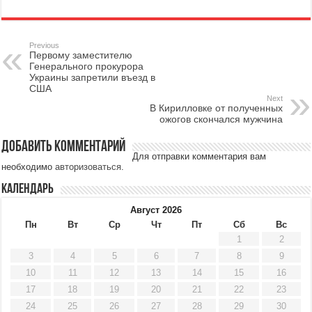
Previous
Первому заместителю
Генерального прокурора
Украины запретили въезд в
США
Next
В Кирилловке от полученных
ожогов скончался мужчина
Добавить комментарий
Для отправки комментария вам
необходимо
авторизоваться
.
Календарь
Август 2026
Пн
Вт
Ср
Чт
Пт
Сб
Вс
1
2
3
4
5
6
7
8
9
10
11
12
13
14
15
16
17
18
19
20
21
22
23
24
25
26
27
28
29
30