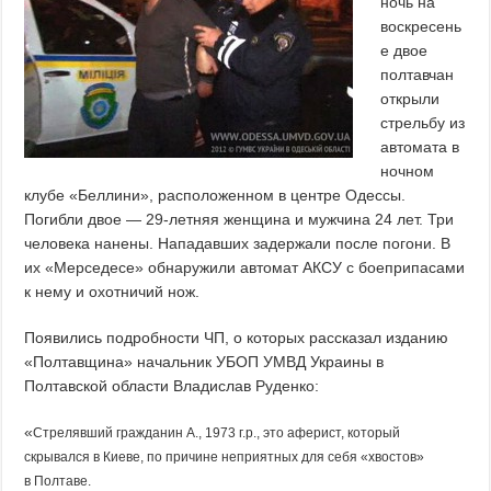
ночь на
воскресень
е двое
полтавчан
открыли
стрельбу из
автомата в
ночном
клубе «Беллини», расположенном в центре Одессы.
Погибли двое — 29-летняя женщина и мужчина 24 лет. Три
человека нанены. Нападавших задержали после погони. В
их «Мерседесе» обнаружили автомат АКСУ с боеприпасами
к нему и охотничий нож.
Появились подробности ЧП, о которых рассказал изданию
«Полтавщина» начальник УБОП УМВД Украины в
Полтавской области Владислав Руденко:
«
Стрелявший гражданин А., 1973 г.р., это аферист, который
скрывался в Киеве, по причине неприятных для себя «хвостов»
в Полтаве.