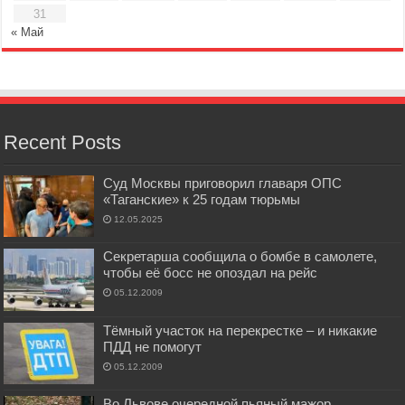
31
« Май
Recent Posts
Суд Москвы приговорил главаря ОПС
«Таганские» к 25 годам тюрьмы
12.05.2025
Секретарша сообщила о бомбе в самолете,
чтобы её босс не опоздал на рейс
05.12.2009
Тёмный участок на перекрестке – и никакие
ПДД не помогут
05.12.2009
Во Львове очередной пьяный мажор