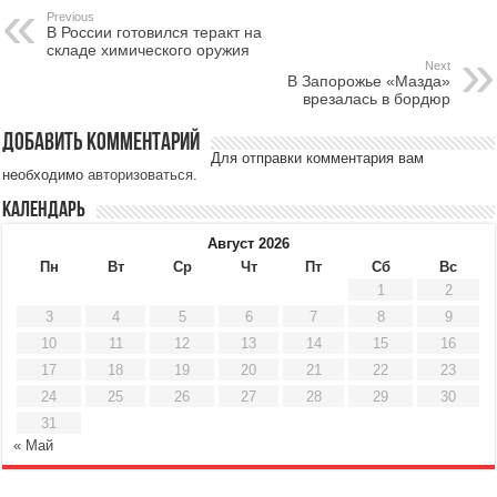
Previous
В России готовился теракт на
складе химического оружия
Next
В Запорожье «Мазда»
врезалась в бордюр
Добавить комментарий
Для отправки комментария вам
необходимо
авторизоваться
.
Календарь
Август 2026
Пн
Вт
Ср
Чт
Пт
Сб
Вс
1
2
3
4
5
6
7
8
9
10
11
12
13
14
15
16
17
18
19
20
21
22
23
24
25
26
27
28
29
30
31
« Май