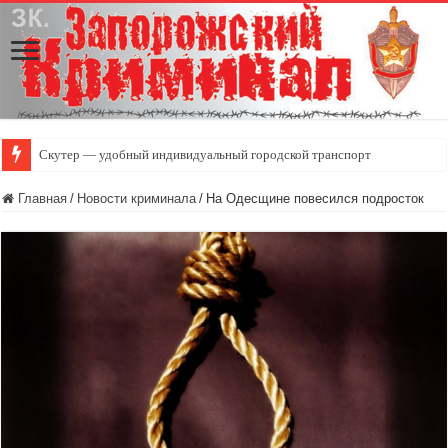
Скутер — удобный индивидуальный городской транспорт
Главная
/
Новости криминала
/
На Одесщине повесился подросток