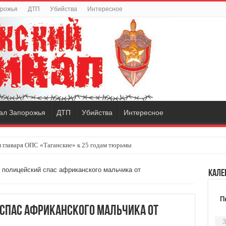
орожья
ДТП
Убийства
Интересное
ал Запорожья
ДТП
Убийства
Интересное
 главаря ОПС «Таганские» к 25 годам тюрьмы
 полицейский спас африканского мальчика от
Кале
П
спас африканского мальчика от
3