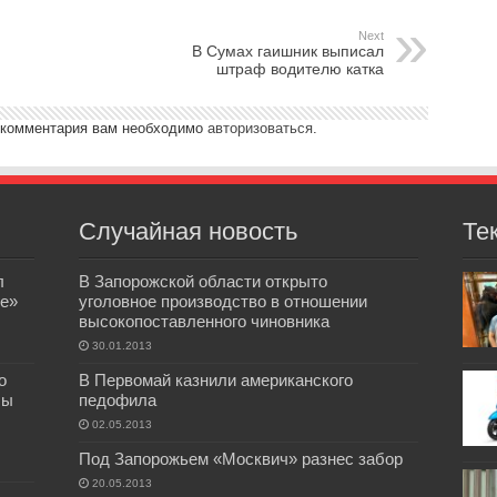
Next
В Сумах гаишник выписал
штраф водителю катка
 комментария вам необходимо
авторизоваться
.
Случайная новость
Те
л
В Запорожской области открыто
е»
уголовное производство в отношении
высокопоставленного чиновника
30.01.2013
о
В Первомай казнили американского
бы
педофила
02.05.2013
Под Запорожьем «Москвич» разнес забор
20.05.2013