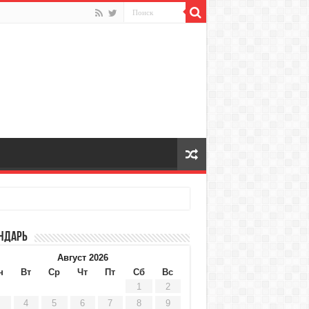
ндарь
Август 2026
н
Вт
Ср
Чт
Пт
Сб
Вс
1
2
4
5
6
7
8
9