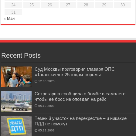
24
25
26
27
28
29
30
31
« Май
Recent Posts
Суд Москвы приговорил главаря ОПС
«Таганские» к 25 годам тюрьмы
12.05.2025
Секретарша сообщила о бомбе в самолете,
чтобы её босс не опоздал на рейс
05.12.2009
Тёмный участок на перекрестке – и никакие
ПДД не помогут
05.12.2009