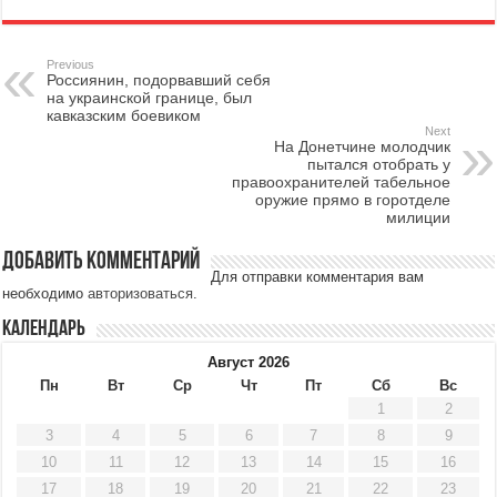
Previous
Россиянин, подорвавший себя
на украинской границе, был
кавказским боевиком
Next
На Донетчине молодчик
пытался отобрать у
правоохранителей табельное
оружие прямо в горотделе
милиции
Добавить комментарий
Для отправки комментария вам
необходимо
авторизоваться
.
Календарь
Август 2026
Пн
Вт
Ср
Чт
Пт
Сб
Вс
1
2
3
4
5
6
7
8
9
10
11
12
13
14
15
16
17
18
19
20
21
22
23