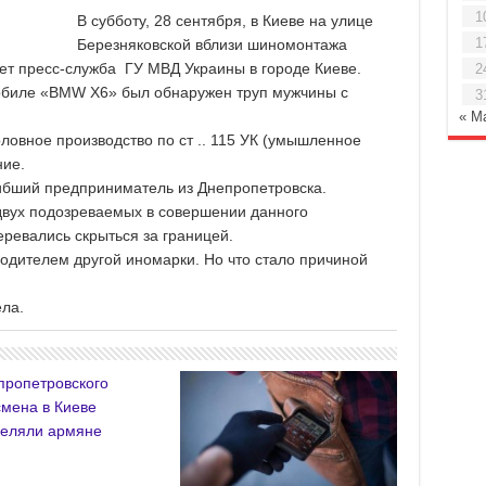
1
В субботу, 28 сентября, в Киеве на улице
1
Березняковской вблизи шиномонтажа
ет пресс-служба ГУ МВД Украины в городе Киеве.
2
обиле «BMW X6» был обнаружен труп мужчины с
3
« М
ловное производство по ст .. 115 УК (умышленное
ние.
гибший предприниматель из Днепропетровска.
вух подозреваемых в совершении данного
евались скрыться за границей.
одителем другой иномарки. Но что стало причиной
ла.