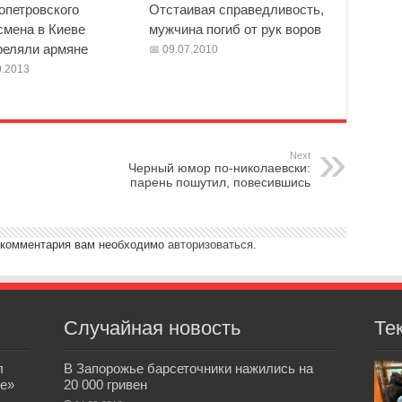
опетровского
Отстаивая справедливость,
смена в Киеве
мужчина погиб от рук воров
реляли армяне
09.07.2010
.2013
Next
Черный юмор по-николаевски:
парень пошутил, повесившись
 комментария вам необходимо
авторизоваться
.
Случайная новость
Те
л
В Запорожье барсеточники нажились на
е»
20 000 гривен