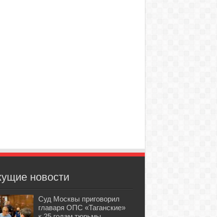
кущие новости
Суд Москвы приговорил
главаря ОПС «Таганские»
к 25 годам тюрьмы