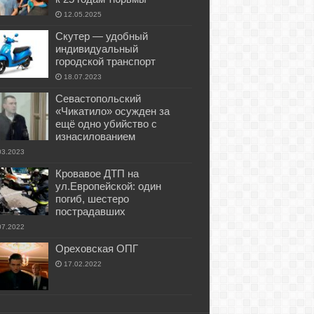
12.05.2025
Скутер — удобный
индивидуальный
городской транспорт
18.07.2023
Севастопольский
«Чикатило» осужден за
ещё одно убийство с
изнасилованием
03.2023
Кровавое ДТП на
ул.Европейской: один
погиб, шестеро
пострадавших
07.2022
Ореховская ОПГ
17.02.2022