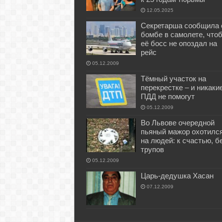
12.05.2025
Секретарша сообщила 
бомбе в самолете, что
её босс не опоздал на
рейс
05.12.2009
Тёмный участок на
перекрестке – и никаки
ПДД не помогут
05.12.2009
Во Львове очередной
пьяный мажор охотилс
на людей: к счастью, б
трупов
05.12.2009
Царь-дедушка Хасан
07.12.2009