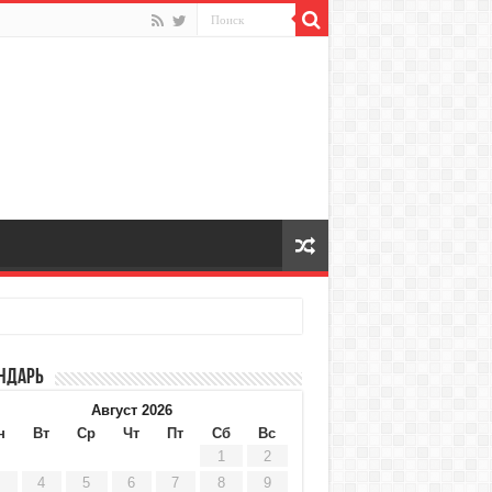
ндарь
Август 2026
н
Вт
Ср
Чт
Пт
Сб
Вс
1
2
4
5
6
7
8
9