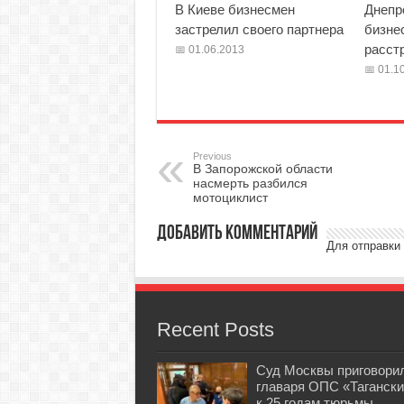
В Киеве бизнесмен
Днепр
застрелил своего партнера
бизне
расст
01.06.2013
01.10
Previous
В Запорожской области
насмерть разбился
мотоциклист
Добавить комментарий
Для отправки
Recent Posts
Суд Москвы приговори
главаря ОПС «Тагански
к 25 годам тюрьмы