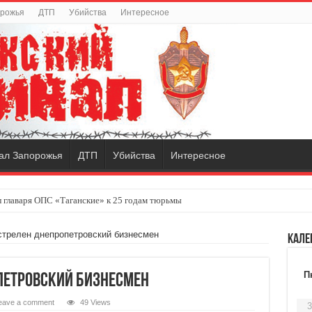
орожья
ДТП
Убийства
Интересное
ал Запорожья
ДТП
Убийства
Интересное
 главаря ОПС «Таганские» к 25 годам тюрьмы
стрелен днепропетровский бизнесмен
Кале
П
опетровский бизнесмен
eave a comment
49 Views
3