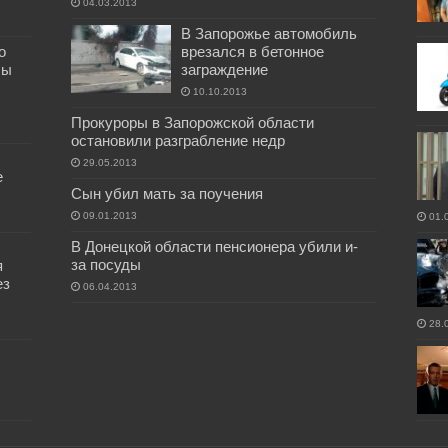
04.03.2013
В Запорожье автомобиль
о
врезался в бетонное
бы
заграждение
10.10.2013
Прокуроры в Запорожской области
остановили разграбление недр
29.05.2013
е
Сын убил мать за поучения
09.01.2013
01.
В Донецкой области пенсионера убили и-
за посуды
я
ез
06.04.2013
28.